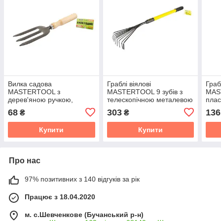
Вилка садова
Граблі віялові
Граб
MASTERTOOL з
MASTERTOOL 9 зубів з
MAST
дерев'яною ручкою,
телескопічною металевою
плас
265х80 мм
ручкою та гумовим
покр
68
303
136
₴
₴
покриттям 750-1040х160
мм
Купити
Купити
Про нас
97% позитивних з 140 відгуків за рік
Працює з 18.04.2020
м. с.Шевченкове (Бучанський р-н)