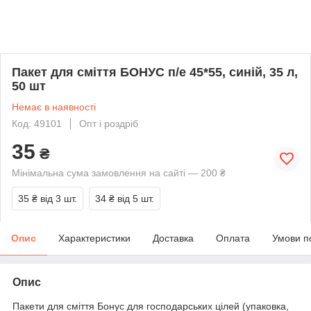
Пакет для смiття БОНУС п/е 45*55, синій, 35 л,
50 шт
Немає в наявності
Код: 49101
Опт і роздріб
35
₴
Мінімальна сума замовлення на сайті — 200 ₴
35 ₴
від 3 шт.
34 ₴
від 5 шт.
Опис
Характеристики
Доставка
Оплата
Умови п
Опис
Пакети для сміття Бонус для господарських цілей (упаковка,