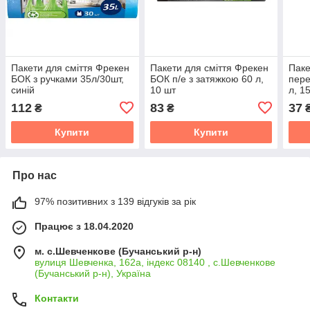
Пакети для сміття Фрекен
Пакети для смiття Фрекен
Паке
БОК з ручками 35л/30шт,
БОК п/е з затяжкою 60 л,
пере
синій
10 шт
л, 1
112
83
37
₴
₴
Купити
Купити
Про нас
97% позитивних з 139 відгуків за рік
Працює з 18.04.2020
м. с.Шевченкове (Бучанський р-н)
вулиця Шевченка, 162а, індекс 08140 , с.Шевченкове
(Бучанський р-н), Україна
Контакти