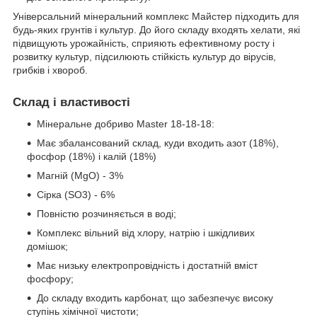
Універсальний мінеральний комплекс Майстер підходить для
будь-яких грунтів і культур. До його складу входять хелати, які
підвищують урожайність, сприяють ефективному росту і
розвитку культур, підсилюють стійкість культур до вірусів,
грибків і хвороб.
Склад і властивості
Мінеральне добриво Master 18-18-18:
Має збалансований склад, куди входить азот (18%),
фосфор (18%) і калій (18%)
Магній (MgO) - 3%
Сірка (SO3) - 6%
Повністю розчиняється в воді;
Комплекс вільний від хлору, натрію і шкідливих
домішок;
Має низьку електропровідність і достатній вміст
фосфору;
До складу входить карбонат, що забезпечує високу
ступінь хімічної чистоти;