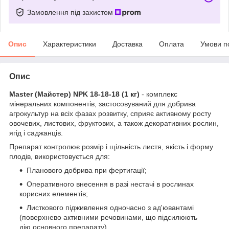
Замовлення під захистом
Опис
Характеристики
Доставка
Оплата
Умови п
Опис
Master (Майстер) NPK 18-18-18 (1 кг)
- комплекс
мінеральних компонентів, застосовуваний для добрива
агрокультур на всіх фазах розвитку, сприяє активному росту
овочевих, листових, фруктових, а також декоративних рослин,
ягід і саджанців.
Препарат контролює розмір і щільність листя, якість і форму
плодів, використовується для:
Планового добрива при фертигації;
Оперативного внесення в разі нестачі в рослинах
корисних елементів;
Листкового підживлення одночасно з ад'ювантамі
(поверхнево активними речовинами, що підсилюють
дію основного препарату).