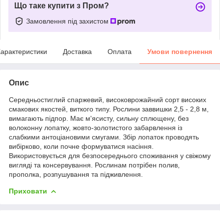
Що таке купити з Пром?
Замовлення під захистом
арактеристики
Доставка
Оплата
Умови повернення
Опис
Середньостиглий спаржевий, високоврожайний сорт високих
смакових якостей, виткого типу. Рослини заввишки 2,5 - 2,8 м,
вимагають підпор. Має м'ясисту, сильну сплющену, без
волоконну лопатку, жовто-золотистого забарвлення із
слабкими антоціановими смугами. Збір лопаток проводять
вибірково, коли почне формуватися насіння.
Використовується для безпосереднього споживання у свіжому
вигляді та консервування. Рослинам потрібен полив,
прополка, розпушування та підживлення.
Приховати