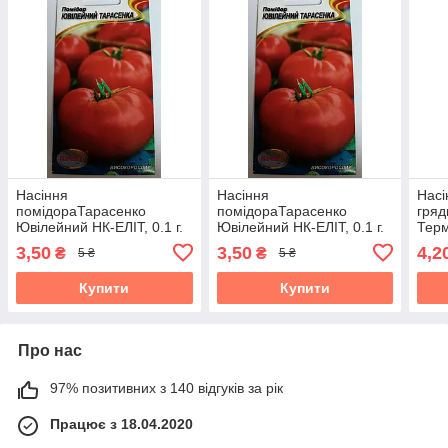
Насіння
Насіння
Насі
помідораТарасенко
помідораТарасенко
гряд
Ювілейний НК-ЕЛІТ, 0.1 г.
Ювілейний НК-ЕЛІТ, 0.1 г.
Терм
Термін придатності до
Термін придатності до
31.1
3,50
3,50
4,2
₴
₴
5 ₴
5 ₴
31.10.2026
31.10.2026
Купити
Купити
Про нас
97% позитивних з 140 відгуків за рік
Працює з 18.04.2020