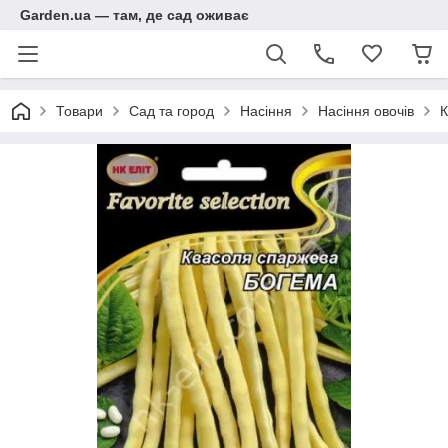
Garden.ua — там, де сад оживає
Товари
Сад та город
Насіння
Насіння овочів
К