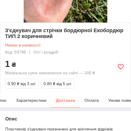
З'єднувач для стрічки бордюрної Екобордюр
ТИП 2 коричневий
Немає в наявності
Код: 59796
Опт і роздріб
1
₴
Мінімальна сума замовлення на сайті — 200 ₴
0,90 ₴
від 3 шт.
0,80 ₴
від 5 шт.
пис
Характеристики
Доставка
Оплата
Умови пове
Опис
Пластикові з'єднувачі призначені для кріплення відрізків