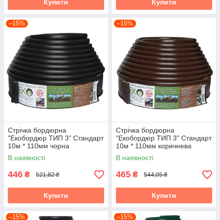
Купити
Купити
–15%
–15%
Стрічка бордюрна
Стрічка бордюрна
"Екобордюр ТИП 3" Стандарт
"Екобордюр ТИП 3" Стандарт
10м * 110мм чорна
10м * 110мм коричнева
В наявності
В наявності
446
465
₴
₴
521,82 ₴
544,05 ₴
Купити
Купити
–15%
–15%