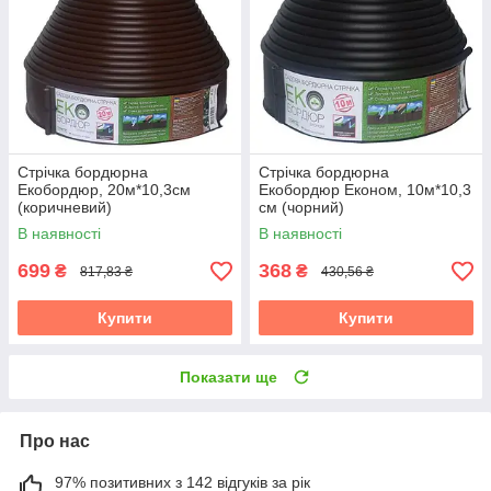
Стрічка бордюрна
Стрічка бордюрна
Екобордюр, 20м*10,3см
Екобордюр Економ, 10м*10,3
(коричневий)
см (чорний)
В наявності
В наявності
699
368
₴
₴
817,83 ₴
430,56 ₴
Купити
Купити
Показати ще
Про нас
97% позитивних з 142 відгуків за рік