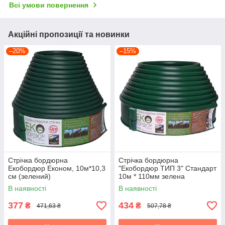
Всі умови повернення
Акційні пропозиції та новинки
–20%
–15%
Стрічка бордюрна
Стрічка бордюрна
Екобордюр Економ, 10м*10,3
"Екобордюр ТИП 3" Стандарт
см (зелений)
10м * 110мм зелена
В наявності
В наявності
377
434
₴
₴
471,63 ₴
507,78 ₴