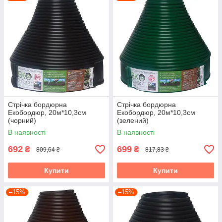
Стрічка бордюрна
Стрічка бордюрна
Екобордюр, 20м*10,3см
Екобордюр, 20м*10,3см
(чорний)
(зелений)
В наявності
В наявності
692
699
₴
₴
809,64 ₴
817,83 ₴
Купити
Купити
–15%
–15%