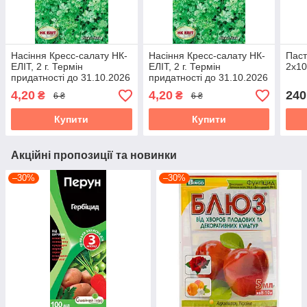
Насіння Кресс-салату НК-
Насіння Кресс-салату НК-
Паст
ЕЛІТ, 2 г. Термін
ЕЛІТ, 2 г. Термін
2х10
придатності до 31.10.2026
придатності до 31.10.2026
4,20
4,20
240
₴
₴
6 ₴
6 ₴
Купити
Купити
Акційні пропозиції та новинки
–30%
–30%