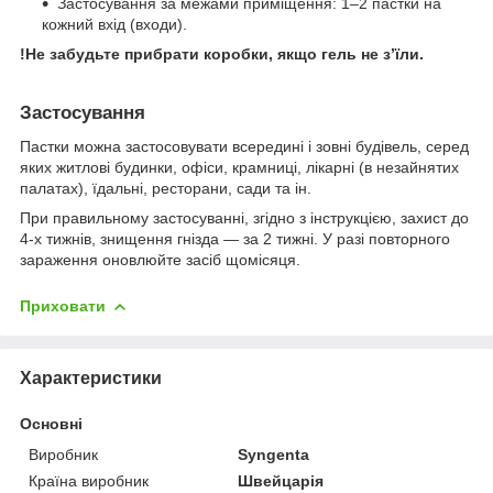
Застосування за межами приміщення: 1–2 пастки на
кожний вхід (входи).
!Не забудьте прибрати коробки, якщо гель не з’їли.
Застосування
Пастки можна застосовувати всередині і зовні будівель, серед
яких житлові будинки, офіси, крамниці, лікарні (в незайнятих
палатах), їдальні, ресторани, сади та ін.
При правильному застосуванні, згідно з інструкцією, захист до
4-х тижнів, знищення гнізда — за 2 тижні. У разі повторного
зараження оновлюйте засіб щомісяця.
Приховати
Характеристики
Основні
Виробник
Syngenta
Країна виробник
Швейцарія