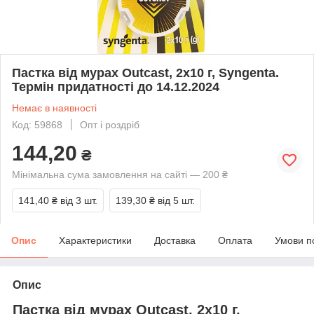
Пастка від мурах Outcast, 2х10 г, Syngenta.
Термін придатності до 14.12.2024
Немає в наявності
Код: 59868
Опт і роздріб
144,20
₴
Мінімальна сума замовлення на сайті — 200 ₴
141,40 ₴
від 3 шт.
139,30 ₴
від 5 шт.
Опис
Характеристики
Доставка
Оплата
Умови п
Опис
Пастка від мурах Outcast, 2х10 г,