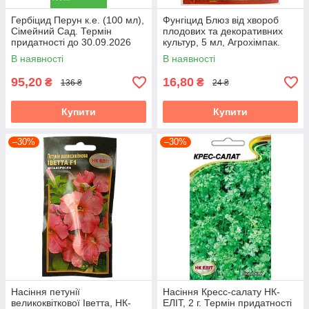
Гербіцид Перун к.е. (100 мл),
Фунгіцид Блюз від хвороб
Сімейний Сад. Термін
плодових та декоративних
придатності до 30.09.2026
культур, 5 мл, Агрохімпак.
Термін придатності до
В наявності
В наявності
04.08.2026
95,20
16,80
₴
₴
136 ₴
24 ₴
Купити
Купити
–30%
–30%
Насіння петунії
Насіння Кресс-салату НК-
великоквіткової Іветта, НК-
ЕЛІТ, 2 г. Термін придатності