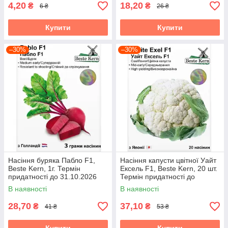
4,20
18,20
₴
₴
6 ₴
26 ₴
Купити
Купити
–30%
–30%
Насіння буряка Пабло F1,
Насіння капусти цвітної Уайт
Beste Kern, 1г. Термін
Ексель F1, Beste Kern, 20 шт.
придатності до 31.10.2026
Термін придатності до
31.10.2026
В наявності
В наявності
28,70
37,10
₴
₴
41 ₴
53 ₴