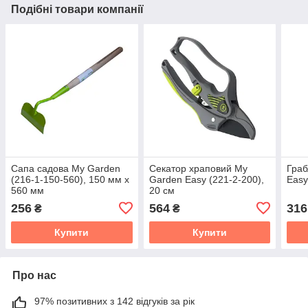
Подібні товари компанії
Сапа садова My Garden
Секатор храповий My
Граб
(216-1-150-560), 150 мм х
Garden Easy (221-2-200),
Easy
560 мм
20 см
256
564
316
₴
₴
Купити
Купити
Про нас
97% позитивних з 142 відгуків за рік