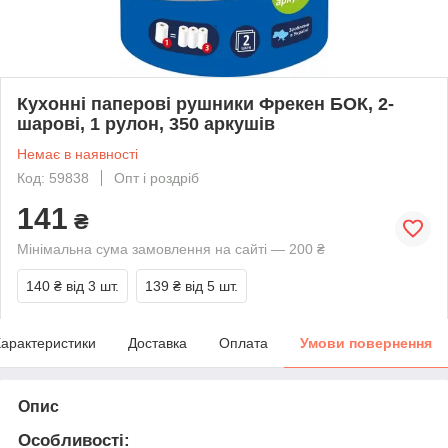
Кухонні паперові рушники Фрекен БОК, 2-
шарові, 1 рулон, 350 аркушів
Немає в наявності
Код: 59838
Опт і роздріб
141
₴
Мінімальна сума замовлення на сайті — 200 ₴
140 ₴
від 3 шт.
139 ₴
від 5 шт.
арактеристики
Доставка
Оплата
Умови повернення
Опис
Особливості: