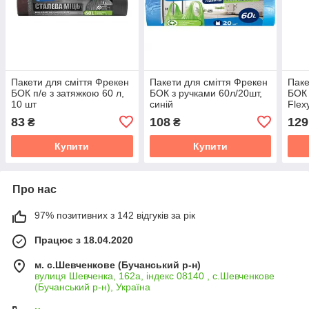
Пакети для смiття Фрекен
Пакети для сміття Фрекен
Паке
БОК п/е з затяжкою 60 л,
БОК з ручками 60л/20шт,
БОК 
10 шт
синій
Flex
83
108
129
₴
₴
Купити
Купити
Про нас
97% позитивних з 142 відгуків за рік
Працює з 18.04.2020
м. с.Шевченкове (Бучанський р-н)
вулиця Шевченка, 162а, індекс 08140 , с.Шевченкове
(Бучанський р-н), Україна