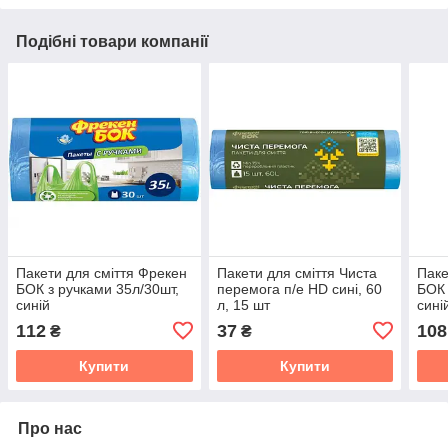
Подібні товари компанії
Пакети для сміття Фрекен
Пакети для смiття Чиста
Паке
БОК з ручками 35л/30шт,
перемога п/е HD сині, 60
БОК 
синій
л, 15 шт
сині
112
37
108
₴
₴
Купити
Купити
Про нас