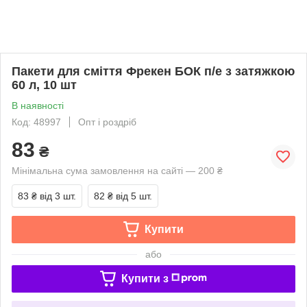
Пакети для смiття Фрекен БОК п/е з затяжкою
60 л, 10 шт
В наявності
Код: 48997
Опт і роздріб
83
₴
Мінімальна сума замовлення на сайті — 200 ₴
83 ₴
від 3 шт.
82 ₴
від 5 шт.
Купити
або
Купити з