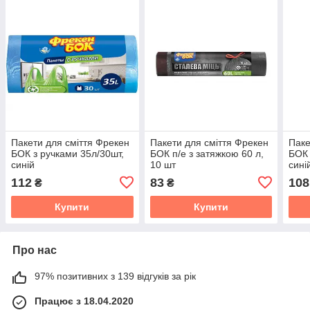
Пакети для сміття Фрекен
Пакети для смiття Фрекен
Паке
БОК з ручками 35л/30шт,
БОК п/е з затяжкою 60 л,
БОК 
синій
10 шт
сині
112
83
108
₴
₴
Купити
Купити
Про нас
97% позитивних з 139 відгуків за рік
Працює з 18.04.2020