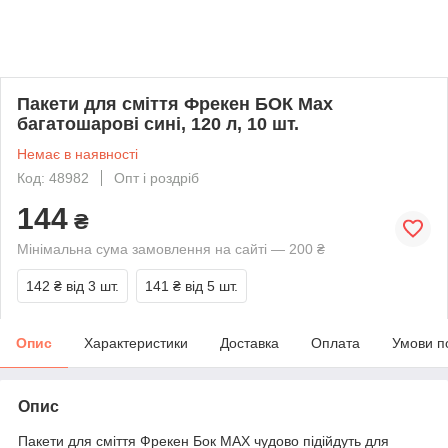
Пакети для сміття Фрекен БОК Max
багатошарові сині, 120 л, 10 шт.
Немає в наявності
Код: 48982
Опт і роздріб
144
₴
Мінімальна сума замовлення на сайті — 200 ₴
142 ₴
від 3 шт.
141 ₴
від 5 шт.
Опис
Характеристики
Доставка
Оплата
Умови п
Опис
Пакети для сміття Фрекен Бок MAX чудово підійдуть для