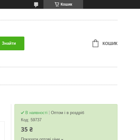
Кошик
Знайти
КОШИК
В наявності
Оптом і в роздріб
Код:
59737
35 ₴
Показати оптові ціни