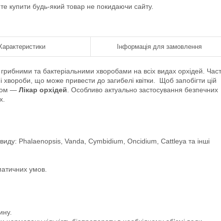
ете купити будь-який товар не покидаючи сайту.
Характеристики
Інформація для замовлення
 грибними та бактеріальними хворобами на всіх видах орхідей. Час
і хвороби, що може привести до загибелі квітки. Щоб запобігти цій
идом —
Лікар орхідей
. Особливо актуально застосування безпечних
х.
виду: Phalaenopsis, Vanda, Cymbidium, Oncidium, Cattleya та інші
матичних умов.
ину.