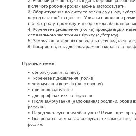
Робочий розчин готують в день обробки, розчиняюч
після чого робочий розчин можна застосовувати!
Обприскування по листу та верхньому шару субстра
період вегетації та цвітіння. Уникати попадання розчи
і точках росту, промокнути її серветкою або паперов
Кореневе підживлення (полив) проводять для назем
оптимального зволоження ґрунту (субстрату).
Замочування коренів проводять після видалення су
Використовують для знезараження коренів та профі
Призначення:
обприскування по листу
кореневе підживлення (полив)
замочування коренів (напоювання)
при пересаджуванні
для профілактики та лікування
Після замочування (напоювання) рослини, обов’язк
рослини.
Перед застосуванням збовтувати! Розчин препарату 
Біопрепарат можна застосовувати як самостійно, т
рослин.