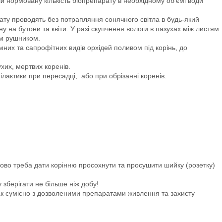
и нормовану кількість біопрепарату в необхідному об’ємі води
ту проводять без потрапляння сонячного світла в будь-який
ну на бутони та квіти. У разі скупчення вологи в пазухах між листям
им рушником.
них та сапрофітних видів орхідей поливом під корінь, до
хих, мертвих коренів.
лактики при пересадці, або при обрізанні коренів.
ово треба дати корінню просохнути та просушити шийку (розетку)
зберігати не більше ніж добу!
ак сумісно з дозволеними препаратами живлення та захисту