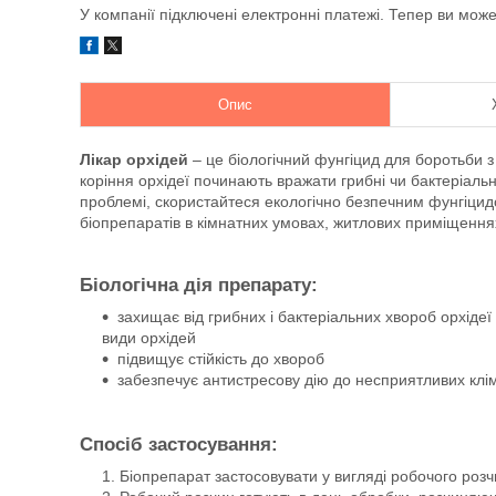
У компанії підключені електронні платежі. Тепер ви мож
Опис
Лікар орхідей
– це біологічний фунгіцид для боротьби з
коріння орхідеї починають вражати грибні чи бактеріальн
проблемі, скористайтеся екологічно безпечним фунгіц
біопрепаратів в кімнатних умовах, житлових приміщення
Біологічна дія препарату:
захищає від грибних і бактеріальних хвороб орхідеї 
види орхідей
підвищує стійкість до хвороб
забезпечує антистресову дію до несприятливих клі
Спосіб застосування:
Біопрепарат застосовувати у вигляді робочого розч