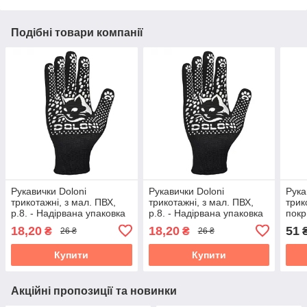
Подібні товари компанії
Рукавички Doloni
Рукавички Doloni
Рука
трикотажні, з мал. ПВХ,
трикотажні, з мал. ПВХ,
трик
р.8. - Надірвана упаковка
р.8. - Надірвана упаковка
покр
18,20
18,20
51
₴
₴
26 ₴
26 ₴
Купити
Купити
Акційні пропозиції та новинки