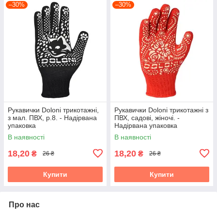
–30%
–30%
Рукавички Doloni трикотажні,
Рукавички Doloni трикотажні з
з мал. ПВХ, р.8. - Надірвана
ПВХ, садові, жіночі. -
упаковка
Надірвана упаковка
В наявності
В наявності
18,20
18,20
₴
₴
26 ₴
26 ₴
Купити
Купити
Про нас