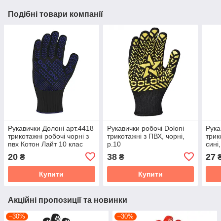
Подібні товари компанії
Рукавички Долоні арт.4418
Рукавички робочі Doloni
Рука
трикотажні робочі чорні з
трикотажні з ПВХ, чорні,
трик
пвх Котон Лайт 10 клас
р.10
сині
розм
20
38
27
₴
₴
Купити
Купити
Акційні пропозиції та новинки
–30%
–30%