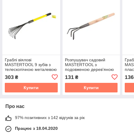
Граблі віялові
Розпушувач садовий
Граб
MASTERTOOL 9 зубів з
MASTERTOOL з
MAST
телескопічною металевою
подовженою дерев'яною
плас
ручкою та гумовим
ручкою 450х85 мм
покр
303
131
136
₴
₴
покриттям 750-1040х160
мм
Купити
Купити
Про нас
97% позитивних з 142 відгуків за рік
Працює з 18.04.2020