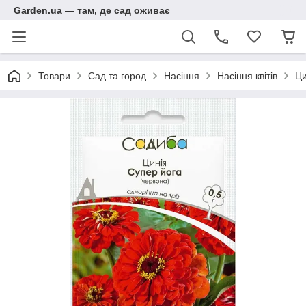
Garden.ua — там, де сад оживає
Товари
Сад та город
Насіння
Насіння квітів
Ци