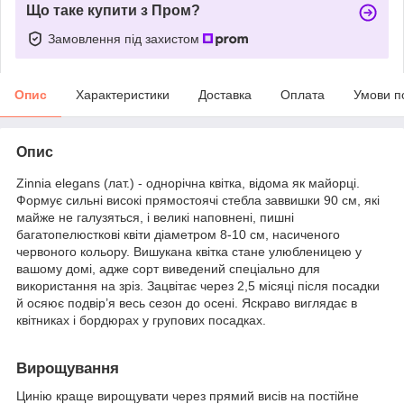
Що таке купити з Пром?
Замовлення під захистом
Опис
Характеристики
Доставка
Оплата
Умови п
Опис
Zinnia elegans (лат.) - однорічна квітка, відома як майорці.
Формує сильні високі прямостоячі стебла заввишки 90 см, які
майже не галузяться, і великі наповнені, пишні
багатопелюсткові квіти діаметром 8-10 см, насиченого
червоного кольору. Вишукана квітка стане улюбленицею у
вашому домі, адже сорт виведений спеціально для
використання на зріз. Зацвітає через 2,5 місяці після посадки
й осяює подвір’я весь сезон до осені. Яскраво виглядає в
квітниках і бордюрах у групових посадках.
Вирощування
Цинію краще вирощувати через прямий висів на постійне