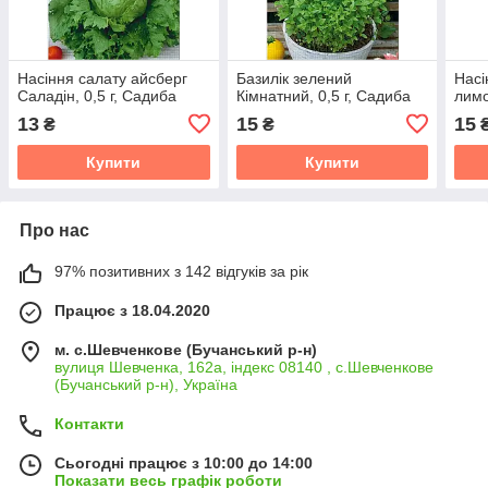
Насіння салату айсберг
Базилік зелений
Насі
Саладін, 0,5 г, Садиба
Кімнатний, 0,5 г, Садиба
лимо
13
15
15
₴
₴
Купити
Купити
Про нас
97% позитивних з 142 відгуків за рік
Працює з 18.04.2020
м. с.Шевченкове (Бучанський р-н)
вулиця Шевченка, 162а, індекс 08140 , с.Шевченкове
(Бучанський р-н), Україна
Контакти
Сьогодні працює з 10:00 до 14:00
Показати весь графік роботи