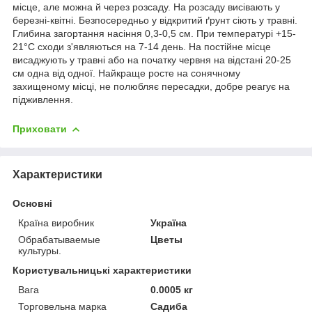
місце, але можна й через розсаду. На розсаду висівають у
березні-квітні. Безпосередньо у відкритий ґрунт сіють у травні.
Глибина загортання насіння 0,3-0,5 см. При температурі +15-
21°С сходи з'являються на 7-14 день. На постійне місце
висаджують у травні або на початку червня на відстані 20-25
см одна від одної. Найкраще росте на сонячному
захищеному місці, не полюбляє пересадки, добре реагує на
підживлення.
Приховати
Характеристики
Основні
Країна виробник
Україна
Обрабатываемые
Цветы
культуры.
Користувальницькі характеристики
Вага
0.0005 кг
Торговельна марка
Садиба