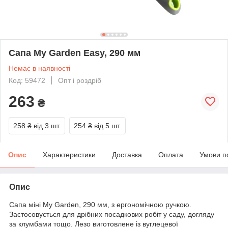
Сапа My Garden Easy, 290 мм
Немає в наявності
Код: 59472
Опт і роздріб
263
₴
258 ₴
від 3 шт.
254 ₴
від 5 шт.
Опис
Характеристики
Доставка
Оплата
Умови п
Опис
Сапа міні My Garden, 290 мм, з ергономічною ручкою.
Застосовується для дрібних посадкових робіт у саду, догляду
за клумбами тощо. Лезо виготовлене із вуглецевої