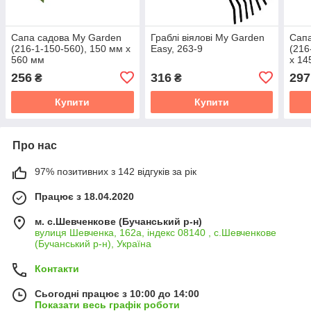
Сапа садова My Garden
Граблі віялові My Garden
Сапа
(216-1-150-560), 150 мм х
Easy, 263-9
(216
560 мм
х 14
256
316
297
₴
₴
Купити
Купити
Про нас
97% позитивних з 142 відгуків за рік
Працює з 18.04.2020
м. с.Шевченкове (Бучанський р-н)
вулиця Шевченка, 162а, індекс 08140 , с.Шевченкове
(Бучанський р-н), Україна
Контакти
Сьогодні працює з 10:00 до 14:00
Показати весь графік роботи