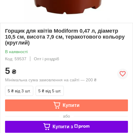
Горщик для квітів Мodiform 0,47 л, діаметр
10,5 см, висота 7,9 см, теракотового кольору
(круглий)
В наявності
Код: 59537
Опт і роздріб
5
₴
Мінімальна сума замовлення на сайті — 200 ₴
5 ₴
від 3 шт.
5 ₴
від 5 шт.
Купити
або
Купити з