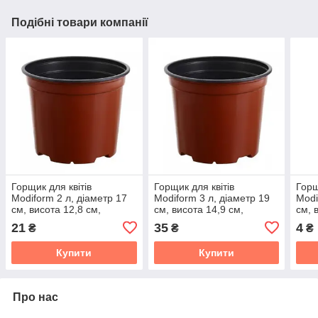
Подібні товари компанії
Горщик для квітів
Горщик для квітів
Горщ
Мodiform 2 л, діаметр 17
Мodiform 3 л, діаметр 19
Мodi
см, висота 12,8 см,
см, висота 14,9 см,
см, 
теракотового кольору
теракотового кольору
коль
21
35
4
₴
₴
₴
(круглий)
(круглий)
Купити
Купити
Про нас