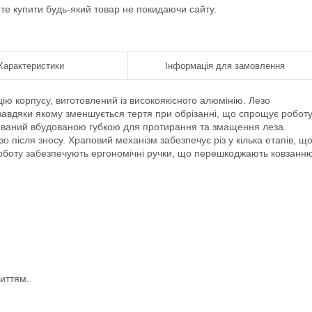
ете купити будь-який товар не покидаючи сайту.
Характеристики
Інформація для замовлення
ію корпусу, виготовлений із високоякісного алюмінію. Лезо
 завдяки якому зменшується тертя при обрізанні, що спрощує робот
ований вбудованою губкою для протирання та змащення леза.
зо після зносу. Храповий механізм забезпечує різ у кілька етапів, щ
 роботу забезпечують ергономічні ручки, що перешкоджають ковзанн
иттям.