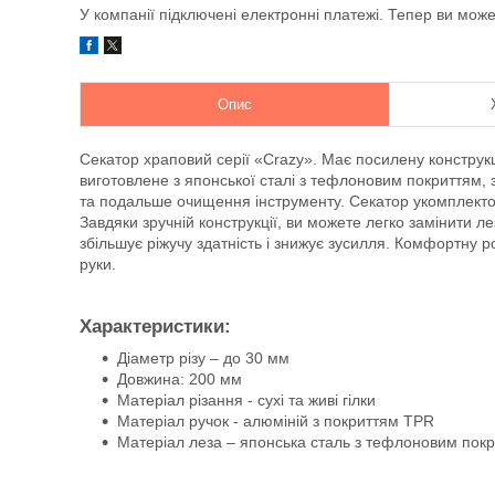
У компанії підключені електронні платежі. Тепер ви мож
Опис
Секатор храповий серії «Crazy». Має посилену конструкц
виготовлене з японської сталі з тефлоновим покриттям,
та подальше очищення інструменту. Секатор укомплект
Завдяки зручній конструкції, ви можете легко замінити ле
збільшує ріжучу здатність і знижує зусилля. Комфортну
руки.
Характеристики:
Діаметр різу – до 30 мм
Довжина: 200 мм
Матеріал різання - сухі та живі гілки
Матеріал ручок - алюміній з покриттям TPR
Матеріал леза – японська сталь з тефлоновим покр