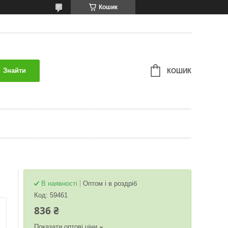
Кошик
Знайти
КОШИК
В наявності
Оптом і в роздріб
Код:
59461
836 ₴
Показати оптові ціни