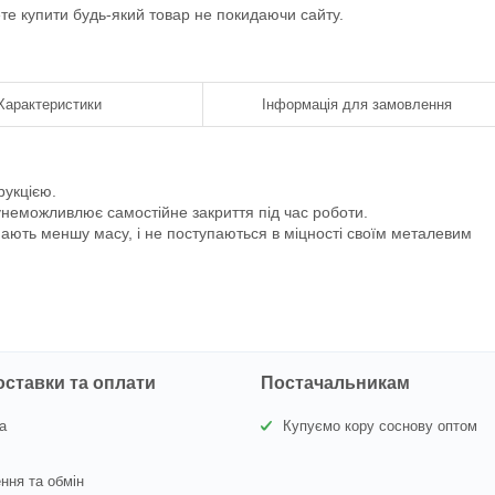
ете купити будь-який товар не покидаючи сайту.
Характеристики
Інформація для замовлення
рукцією.
 унеможливлює самостійне закриття під час роботи.
мають меншу масу, і не поступаються в міцності своїм металевим
оставки та оплати
Постачальникам
а
Купуємо кору соснову оптом
ння та обмін