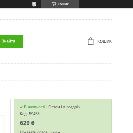
Кошик
Знайти
КОШИК
В наявності
Оптом і в роздріб
Код:
59458
629 ₴
Показати оптові ціни