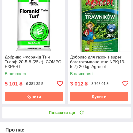
Добриво Флоранід Твін
Добриво для газонів super
Тьорф 20-5-8 (25кг), COMPO
багатокомпонентне NPK(13-
EXPERT
5-7) 20 kg, Agrecol
В наявності
В наявності
5 101
3 012
₴
₴
6 381,35 ₴
3 768,01 ₴
Купити
Купити
Показати ще
Про нас