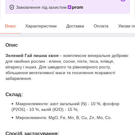
Замовлення під захистом
Опис
Характеристики
Доставка
Оплата
Умови п
Опис
Зелений Гай пишна хвоя
– комплексне мінеральне добриво
для хвойних рослин : ялини, сосни, піхти, тиса, ялівця,
кіпарису і інших. Для швидкого та рівномірного росту,
збільшення вегетативної маси та посилення яскравості
забарвлення.
Склад:
Макроелементи: азот загальний (N) - 10 %, фосфор
(Р2О5) - 10 %, калій (К2О) - 15 %;
Мікроелементи: MgO, Fe, Mn, B, Cu, Zn, Mo, Co.
Спосіб застосування: