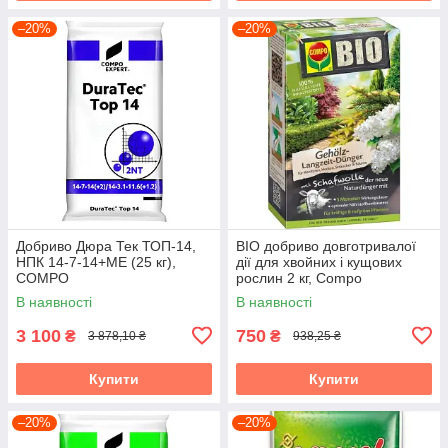
–20%
–20%
Добриво Дюра Тек ТОП-14,
BIO добриво довготривалої
НПК 14-7-14+МЕ (25 кг),
дії для хвойних і кущових
COMPO
рослин 2 кг, Compo
В наявності
В наявності
3 100
750
₴
₴
3 878,10 ₴
938,25 ₴
Купити
Купити
–20%
–20%