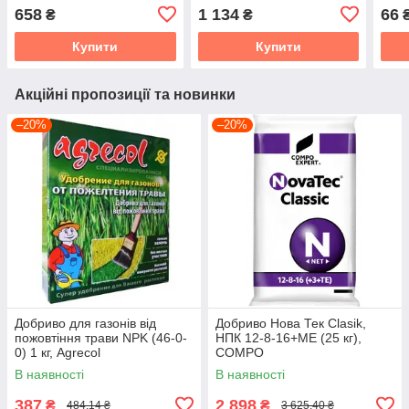
658
1 134
66
₴
₴
Купити
Купити
Акційні пропозиції та новинки
–20%
–20%
Добриво для газонів від
Добриво Нова Тек Clasik,
пожовтіння трави NPK (46-0-
НПК 12-8-16+МЕ (25 кг),
0) 1 кг, Agrecol
COMPO
В наявності
В наявності
387
2 898
₴
₴
484,14 ₴
3 625,40 ₴