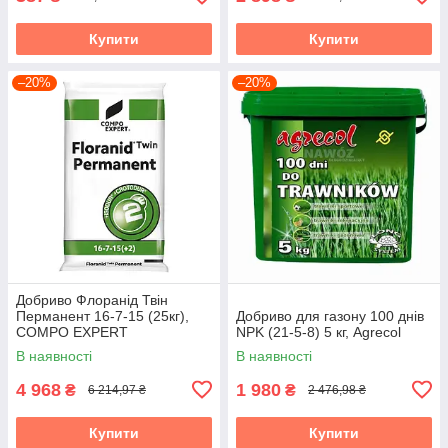
Купити
Купити
–20%
–20%
Добриво Флоранід Твін
Перманент 16-7-15 (25кг),
Добриво для газону 100 днів
COMPO EXPERT
NPK (21-5-8) 5 кг, Agrecol
В наявності
В наявності
4 968
1 980
₴
₴
6 214,97 ₴
2 476,98 ₴
Купити
Купити