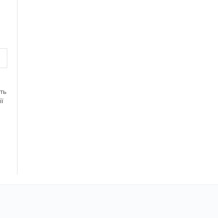
ть
ії