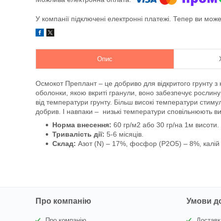
У компанії підключені електронні платежі. Тепер ви мож
Опис
Осмокот Преплант – це добриво для відкритого грунту з 
оболонки, якою вкриті гранули, воно забезпечує рослин
від температури грунту. Більш високі температури стим
добрив. І навпаки – низькі температури сповільнюють ви
Норма внесення:
60 гр/м2 або 30 гр/на 1м висоти.
Тривалість дії:
5-6 м
Склад:
Азот (N) – 17%, фосфор (P2О5) – 8%, калій
Про компанію
Умови д
Про компанію
Доставк