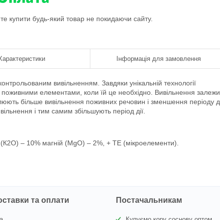
ете купити будь-який товар не покидаючи сайту.
Характеристики
Інформація для замовлення
контрольованим вивільненням. Завдяки унікальній технології
у поживними елементами, коли їй це необхідно. Вивільнення залежи
улюють більше вивільнення поживних речовин і зменшення періоду д
вільнення і тим самим збільшують період дії.
ісяців.
 (К2О) – 10% магній (MgO) – 2%, + TE (мікроелементи).
оставки та оплати
Постачальникам
а
Купуємо кору соснову оптом