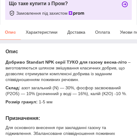
Що таке купити з Пром?
Замовлення під захистом
Опис
Характеристики
Доставка
Оплата
Умови п
Опис
Добриво Standart NPK серії ТУКО для газону весна-літо
–
виготовляються шляхом змішування класичних добрив, що
дозволяє отримувати комплексні добрива із заданим
співвідношенням поживних речовин.
Cклад:
азот загальний (N) — 30%, фосфор засвоюваний
(Р2О5) — 10% (розчинний у воді — 16%), калій (К2О) -10 %.
Розмір гранул:
1-5 мм
Призначення:
Для основного внесення при закладанні газону та
підживлення. Збалансоване співвідношення поживних