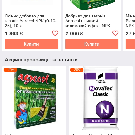
Осіннє добриво для
Добриво для газонів
Міне
газонів Agrecol NPK (0-10-
Agrecol швидкий
Plan
25), 10 кг
килимовий ефект, NPK
NPK 
(25-0-0), 10 кг
Vala
1 863
2 066
27
₴
₴
Купити
Купити
Акційні пропозиції та новинки
–20%
–20%