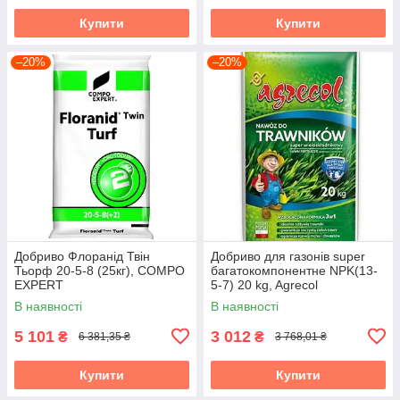
Купити
Купити
–20%
–20%
Добриво Флоранід Твін
Добриво для газонів super
Тьорф 20-5-8 (25кг), COMPO
багатокомпонентне NPK(13-
EXPERT
5-7) 20 kg, Agrecol
В наявності
В наявності
5 101
3 012
₴
₴
6 381,35 ₴
3 768,01 ₴
Купити
Купити