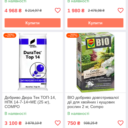
В наявності
В наявності
4 968
1 980
₴
₴
6 214,97 ₴
2 476,98 ₴
Купити
Купити
–20%
–20%
Добриво Дюра Тек ТОП-14,
BIO добриво довготривалої
НПК 14-7-14+МЕ (25 кг),
дії для хвойних і кущових
COMPO
рослин 2 кг, Compo
В наявності
В наявності
3 100
750
₴
₴
3 878,10 ₴
938,25 ₴