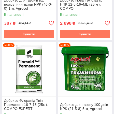
Добриво для газонів від
Добриво Нова Тек Clasik,
пожовтіння трави NPK (46-0-
НПК 12-8-16+МЕ (25 кг),
0) 1 кг, Agrecol
COMPO
В наявності
В наявності
387
2 898
₴
₴
484,14 ₴
3 625,40 ₴
Купити
Купити
–20%
–20%
Добриво Флоранід Твін
Перманент 16-7-15 (25кг),
Добриво для газону 100 днів
COMPO EXPERT
NPK (21-5-8) 5 кг, Agrecol