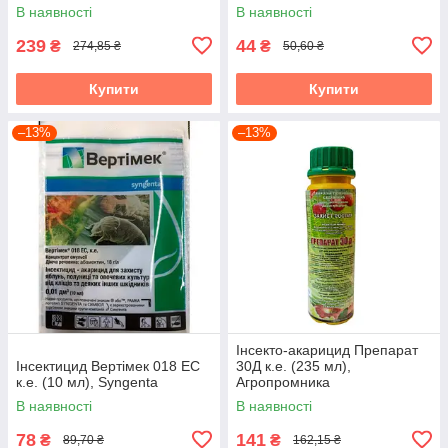
В наявності
В наявності
239
44
₴
₴
274,85 ₴
50,60 ₴
Купити
Купити
–13%
–13%
Інсекто-акарицид Препарат
Інсектицид Вертімек 018 EC
30Д к.е. (235 мл),
к.е. (10 мл), Syngenta
Агропромника
В наявності
В наявності
78
141
₴
₴
89,70 ₴
162,15 ₴