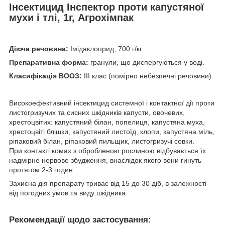
Інсектицид Інспектор проти капустяної
мухи і тлі, 1г, Агрохімпак
Діюча речовина:
Імідаклоприд, 700 г/кг.
Препаративна форма:
гранули, що диспергуються у воді.
Класифікація ВООЗ:
ІІІ клас (помірно небезпечні речовини).
Високоефективний інсектицид системної і контактної дії проти
листогризучих та сисних шкідників капусти, овочевих,
хрестоцвітих: капустяний білан, попелиця, капустяна муха,
хрестоцвіті блішки, капустяний листоїд, клопи, капустяна міль,
ріпаковий білан, ріпаковий пильщик, листогризучі совки.
При контакті комах з обробленою рослиною відбувається їх
надмірне нервове збудження, внаслідок якого вони гинуть
протягом 2-3 годин.
Захисна дія препарату триває від 15 до 30 діб, в залежності
від погодних умов та виду шкідника.
Рекомендації щодо застосування: