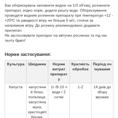
Бак обприскувача заповнити водою на 1/3 об'єму, розчинити
препарат, згідно норм, додати решту води. Обприскування
проводити водним розчином препарату при температурі +12 -
+25ºС та швидкості вітру не більше 5 м/с, стоячи за
напрямком вітру. До розчину рекомендовано додавати
прилипач.
Не застосовувати препарат на квітучих рослинах та під час
льоту бджіл!
Норми застосування:
Культура
Шкідники
Норми
Кратність
Період оч
витрат
обробок
ікування
препарат
у
Капуста
капустяни
1г /8-10 л
1-2
14 днів до
й білан,
води / 2
збору
попелиця,
сотки
врожаю
капустяна
муха,
хрестоцвіті
блішки,