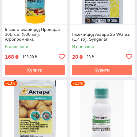
Інсекто-акарицид Препарат
30В к.е. (500 мл),
Інсектицид Актара 25 WG в.г.
Агропромника
(1,4 гр), Syngenta
В наявності
В наявності
168
20
₴
₴
193,20 ₴
23 ₴
Купити
Купити
–13%
–13%