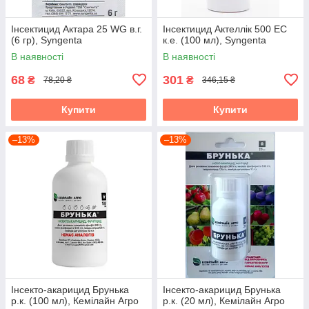
Інсектицид Актара 25 WG в.г.
Інсектицид Актеллік 500 ЕС
(6 гр), Syngenta
к.е. (100 мл), Syngenta
В наявності
В наявності
68
301
₴
₴
78,20 ₴
346,15 ₴
Купити
Купити
–13%
–13%
Інсекто-акарицид Брунька
Інсекто-акарицид Брунька
р.к. (100 мл), Кемілайн Агро
р.к. (20 мл), Кемілайн Агро