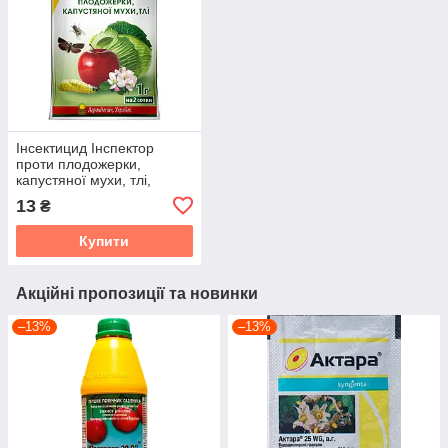
Інсектицид Інспектор
проти плодожерки,
капустяної мухи, тлі,
Агрохімпак, 1г
13
₴
Купити
Акційні пропозиції та новинки
–13%
–13%