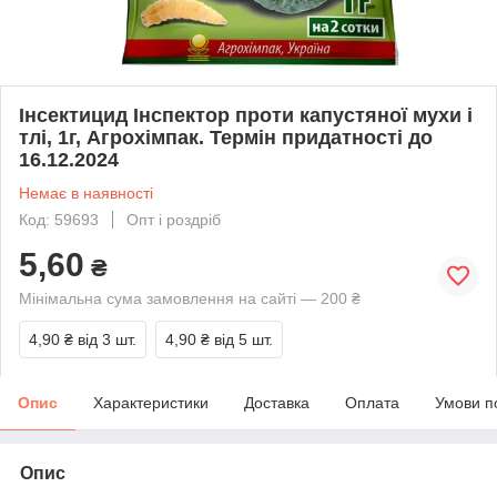
Інсектицид Інспектор проти капустяної мухи і
тлі, 1г, Агрохімпак. Термін придатності до
16.12.2024
Немає в наявності
Код: 59693
Опт і роздріб
5,60
₴
Мінімальна сума замовлення на сайті — 200 ₴
4,90 ₴
від 3 шт.
4,90 ₴
від 5 шт.
Опис
Характеристики
Доставка
Оплата
Умови п
Опис