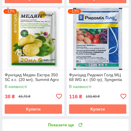
–13%
–13%
Фунгіцид Медян Екстра 350
Фунгіцид Ридоміл Голд МЦ
SC к.с. (20 мл), Summit Agro
68 WG в.г. (50 гр), Syngenta
В наявності
В наявності
38
116
₴
₴
43,70 ₴
133,40 ₴
Купити
Купити
Показати ще