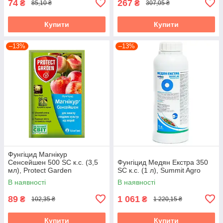
74
267
₴
₴
85,10 ₴
307,05 ₴
Купити
Купити
–13%
–13%
Фунгіцид Магнікур
Сенсейшен 500 SC к.с. (3,5
Фунгіцид Медян Екстра 350
мл), Protect Garden
SC к.с. (1 л), Summit Agro
В наявності
В наявності
89
1 061
₴
₴
102,35 ₴
1 220,15 ₴
Купити
Купити