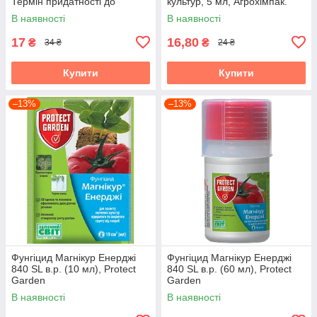
Термін придатності до
культур, 5 мл, Агрохімпак.
25.11.2026
Термін придатності до
В наявності
В наявності
04.08.2026
17
16,80
₴
₴
34 ₴
24 ₴
Купити
Купити
–13%
–13%
Фунгіцид Магнікур Енерджі
Фунгіцид Магнікур Енерджі
840 SL в.р. (10 мл), Protect
840 SL в.р. (60 мл), Protect
Garden
Garden
В наявності
В наявності