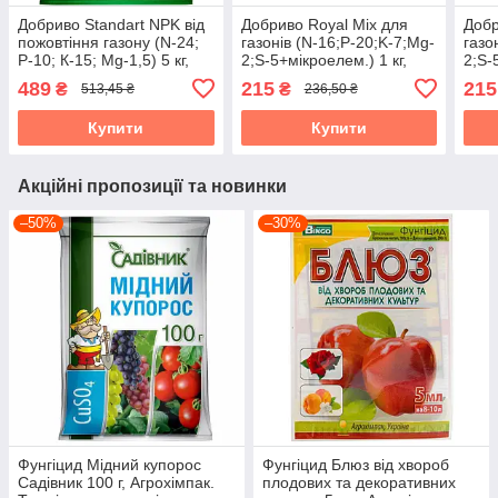
Добриво Standart NPK від
Добриво Royal Mix для
Добр
пожовтіння газону (N-24;
газонів (N-16;P-20;K-7;Mg-
газо
Р-10; К-15; Mg-1,5) 5 кг,
2;S-5+мікроелем.) 1 кг,
2;S-
Агрохімпак
Агрохімпак
Агро
489
215
215
₴
₴
513,45 ₴
236,50 ₴
Купити
Купити
Акційні пропозиції та новинки
–50%
–30%
Фунгіцид Мідний купорос
Фунгіцид Блюз від хвороб
Садівник 100 г, Агрохімпак.
плодових та декоративних