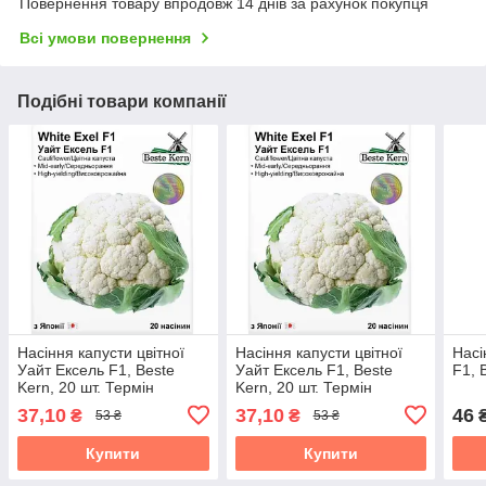
Повернення товару впродовж 14 днів за рахунок покупця
Всі умови повернення
Подібні товари компанії
Насіння капусти цвітної
Насіння капусти цвітної
Насі
Уайт Ексель F1, Beste
Уайт Ексель F1, Beste
F1, 
Kern, 20 шт. Термін
Kern, 20 шт. Термін
придатності до 31.10.2026
придатності до 31.10.2026
37,10
37,10
46
₴
₴
53 ₴
53 ₴
Купити
Купити