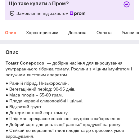
Що таке купити з Пром?
Замовлення під захистом
Опис
Характеристики
Доставка
Оплата
Умови п
Опис
Томат Солероссо
— добірне насіння для вирощування
ультрараннього гібрида томату. Рослини з міцним імунітетом і
потужним листовим апаратом.
● Ранній гібрид. Низькорослий.
● Вегетаційний період: 90-95 днів.
● Маса плодів – 55-60 грам.
● Плоди червоні сливоподібні і щільні.
● Відкритий ґрунт.
● Детермінантний сорт томату.
● Плід має прекрасне зовнішнє і внутрішнє забарвлення.
● Добрий сорт для реалізації ранньої продукції на ринку.
● Стійкий до вершинної гнилі плодів та до стресових умов
вирощування.