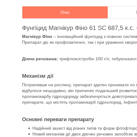
Опис
Фунгіцид Магнікур Фіно 61 SC 687,5 к.с.
Магнікур Фіно
– інноваційний фунгіцид з повною систем
Препарат діє як профілактично, так і при ураженні хвор
Діюча речовина:
трифлоксістробін 100 г/л, тебуконазол 
Механізм дії
Потрапивши на рослину, препарат здатен проникати по 
відбулося нещодавно, він припиняє подальший розвиток 
пропамокарбу гідрохдориду забезпечується довготриваліст
препарати, що містять пропамокарб гідрохлорид, Інфініт
Основні переваги препарату
Надійний захист від різних типів та форм фітофторо
Новий механізм дії двох діючих речовин запобігає в