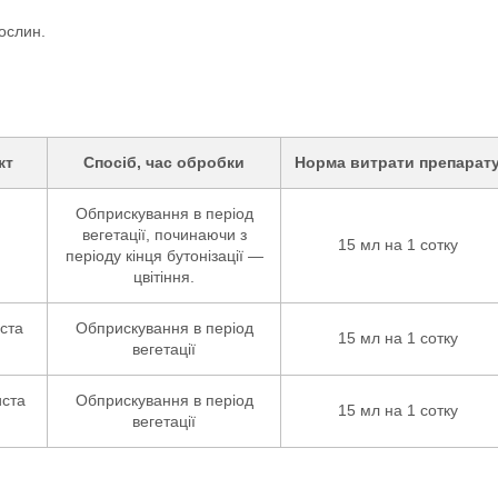
ослин.
кт
Спосіб, час обробки
Норма витрати препарат
Обприскування в період
вегетації, починаючи з
15 мл на 1 сотку
періоду кінця бутонізації —
цвітіння.
ста
Обприскування в період
15 мл на 1 сотку
вегетації
ста
Обприскування в період
15 мл на 1 сотку
вегетації