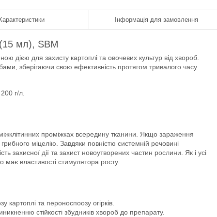
Характеристики
Інформація для замовлення
 (15 мл), SBM
ною дією для захисту картоплі та овочевих культур від хвороб.
обами, зберігаючи свою ефективність протягом тривалого часу.
200 г/л.
міжклітинних проміжках всередину тканини. Якщо зараження
грибного міцелію. Завдяки повністю системній речовині
ь захисної дії та захист новоутворених частин рослини. Як і усі
о має властивості стимулятора росту.
зу картоплі та пероноспоозу огірків.
иникненню стійкості збудників хвороб до препарату.