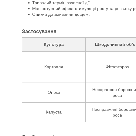
Тривалий термін захисної дії.
Має потужний ефект стимуляції росту та розвитку р
Стійкий до змивання дощем.
Застосування
Культура
Шкодочинний об’є
Картопля
Фітофтороз
Несправжня борошни
Огірки
роса
Несправжняї борошни
Капуста
роса