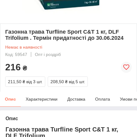
Газонна трава Turfline Sport C&T 1 кг, DLF
Trifolium . Термін придатності до 30.06.2024
Немає в наявності
Код: 59547
Опт і роздріб
216
₴
211,50 ₴
від 3 шт.
208,50 ₴
від 5 шт.
Опис
Характеристики
Доставка
Оплата
Умови п
Опис
Газонна трава Turfline Sport C&T 1 кг,
DLF Trifolium