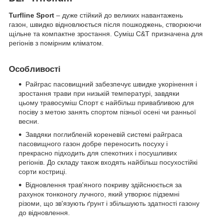
Turfline Sport
– дуже стійкий до великих навантажень
газон, швидко відновлюється після пошкоджень, створюючи
щільне та компактне зростання. Суміш С&Т призначена для
регіонів з помірним кліматом.
Особливості
Райграс пасовищний забезпечує швидке укорінення і
зростання трави при низькій температурі, завдяки
цьому травосуміш Спорт є найбільш привабливою для
посіву з метою занять спортом пізньої осені чи ранньої
весни.
Завдяки поглибленій кореневій системі райграса
пасовищного газон добре переносить посуху і
прекрасно підходить для спекотних і посушливих
регіонів. До складу також входять найбільш посухостійкі
сорти костриці.
Відновлення трав'яного покриву здійснюється за
рахунок тонконогу лучного, який утворює підземні
різоми, що зв'язують ґрунт і збільшують здатності газону
до відновлення.