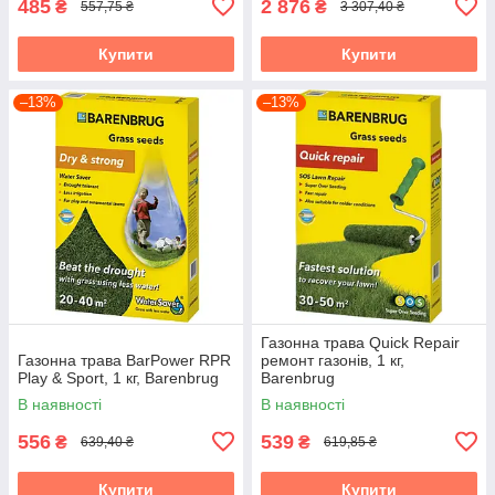
485
2 876
₴
₴
557,75 ₴
3 307,40 ₴
Купити
Купити
–13%
–13%
Газонна трава Quick Repair
Газонна трава BarPower RPR
ремонт газонів, 1 кг,
Play & Sport, 1 кг, Barenbrug
Barenbrug
В наявності
В наявності
556
539
₴
₴
639,40 ₴
619,85 ₴
Купити
Купити