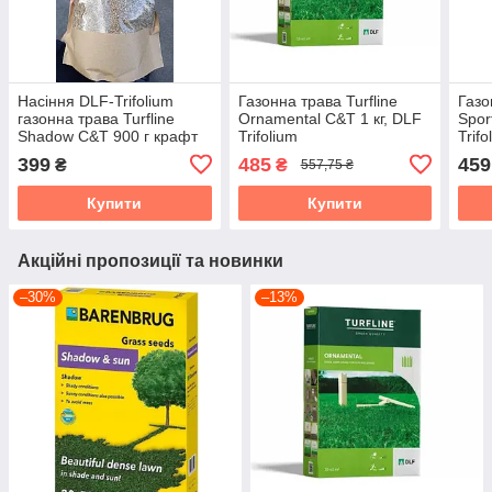
Насіння DLF-Trifolium
Газонна трава Turfline
Газо
газонна трава Turfline
Ornamental C&T 1 кг, DLF
Spor
Shadow C&T 900 г крафт
Trifolium
Trifo
пакет
399
485
459
₴
₴
557,75 ₴
Купити
Купити
Акційні пропозиції та новинки
–30%
–13%