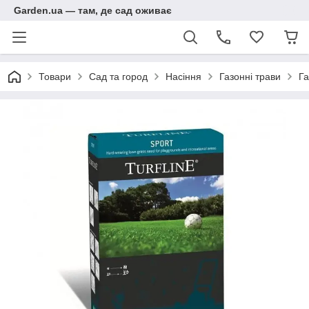
Garden.ua — там, де сад оживає
Товари
Сад та город
Насіння
Газонні трави
Га