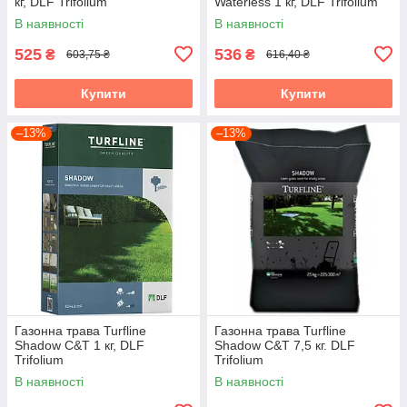
кг, DLF Trifolium
Waterless 1 кг, DLF Trifolium
В наявності
В наявності
525
536
₴
₴
603,75 ₴
616,40 ₴
Купити
Купити
–13%
–13%
Газонна трава Turfline
Газонна трава Turfline
Shadow C&T 1 кг, DLF
Shadow C&T 7,5 кг. DLF
Trifolium
Trifolium
В наявності
В наявності