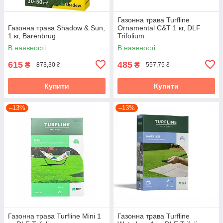
Газонна трава Turfline
Газонна трава Shadow & Sun,
Ornamental C&T 1 кг, DLF
1 кг, Barenbrug
Trifolium
В наявності
В наявності
615
485
₴
₴
873,30 ₴
557,75 ₴
Купити
Купити
–13%
–13%
Газонна трава Turfline Mini 1
Газонна трава Turfline