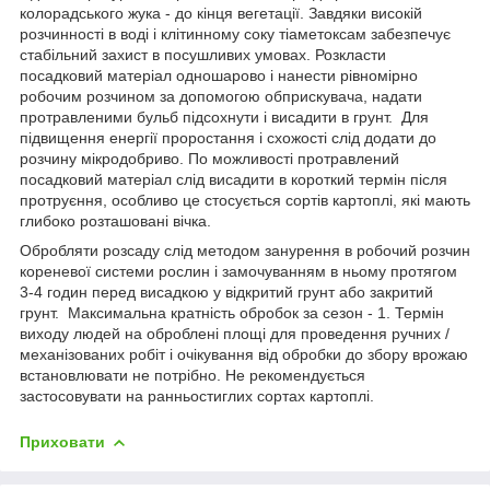
колорадського жука - до кінця вегетації. Завдяки високій
розчинності в воді і клітинному соку тіаметоксам забезпечує
стабільний захист в посушливих умовах. Розкласти
посадковий матеріал одношарово і нанести рівномірно
робочим розчином за допомогою обприскувача, надати
протравленими бульб підсохнути і висадити в грунт. Для
підвищення енергії проростання і схожості слід додати до
розчину мікродобриво. По можливості протравлений
посадковий матеріал слід висадити в короткий термін після
протруєння, особливо це стосується сортів картоплі, які мають
глибоко розташовані вічка.
Обробляти розсаду слід методом занурення в робочий розчин
кореневої системи рослин і замочуванням в ньому протягом
3-4 годин перед висадкою у відкритий грунт або закритий
грунт. Максимальна кратність обробок за сезон - 1. Термін
виходу людей на оброблені площі для проведення ручних /
механізованих робіт і очікування від обробки до збору врожаю
встановлювати не потрібно. Не рекомендується
застосовувати на ранньостиглих сортах картоплі.
Приховати