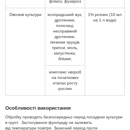
фомоз, фузаріоз
Овочеві культури
колорадський жук,
1% розчин (10 мл
дротяники,
на 1 л води)
попелиці,
несправжній
дротяники,
личинки хрущів,
трипси, моль,
капустянка,
блішки,
комплекс хвороб
на початкових
етапах росту
рослин
Особливості використання
Обробку проводять безпосередньо перед посадкою культури
в грунт. Застосування фунгіциду не залежить
від температури повітря. Захисний період проти