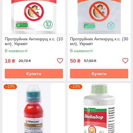
Протруйник Антихрущ к.с. (10
Протруйник Антихрущ к.с. (30
мл), Укравіт
мл), Укравіт
В наявності
В наявності
18
50
₴
₴
20,70 ₴
57,50 ₴
Купити
Купити
–13%
–13%