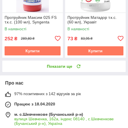
Протруйник Максим 025 FS
Протруйник Матадор т.к.с.
т.к.с. (100 мл), Syngenta
(60 мл), Укравіт
В наявності
В наявності
252
73
₴
₴
289,80 ₴
83,95 ₴
Купити
Купити
Показати ще
Про нас
97% позитивних з 142 відгуків за рік
Працює з 18.04.2020
м. с.Шевченкове (Бучанський р-н)
вулиця Шевченка, 162а, індекс 08140 , с.Шевченкове
(Бучанський р-н), Україна