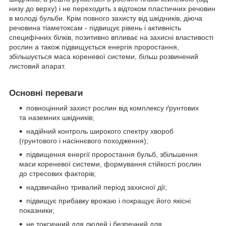
низу до верху) і не переходить з відтоком пластичних речовин
в молоді бульби. Крім повного захисту від шкідників, діюча
речовина тіаметоксам - підвищує рівень і активність
специфічних білків, позитивно впливає на захисні властивості
рослин а також підвищується енергія проростання,
збільшується маса кореневої системи, більш розвинений
листовий апарат.
Основні переваги
повноцінний захист рослин від комплексу ґрунтових
та наземних шкідників;
надійний контроль широкого спектру хвороб
(грунтового і насіннєвого походження);
підвищення енергії проростання бульб, збільшення
маси кореневої системи, формування стійкості рослин
до стресових факторів;
надзвичайно тривалий період захисної дії;
підвищує прибавку врожаю і покращує його якісні
показники;
не токсичний для людей і безпечний для