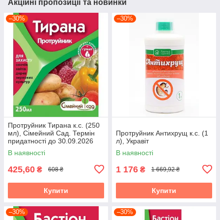
Акційні пропозиції та новинки
–30%
–30%
Протруйник Тирана к.с. (250
мл), Сімейний Сад. Термін
Протруйник Антихрущ к.с. (1
придатності до 30.09.2026
л), Укравіт
В наявності
В наявності
425,60
1 176
₴
₴
608 ₴
1 669,92 ₴
Купити
Купити
–30%
–30%