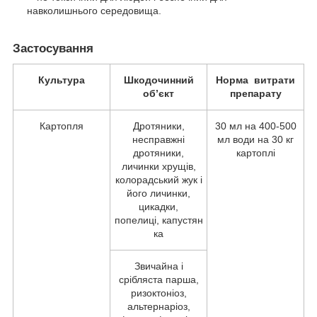
навколишнього середовища.
Застосування
Культура
Шкодочинний
Норма
витрати
об’єкт
препарату
Картопля
Дротяники,
30 мл на 400-500
несправжні
мл води на 30 кг
дротяники,
картоплі
личинки хрущів,
колорадський жук і
його личинки,
цикадки,
попелиці, капустян
ка
Звичайна і
срібляста парша,
ризоктоніоз,
альтернаріоз,