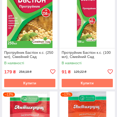
Протруйник Бастіон к.с. (250
Протруйник Бастіон к.с. (100
мл), Сімейний Сад
мл), Сімейний Сад
В наявності
В наявності
179
91
₴
₴
254,18 ₴
129,22 ₴
Купити
Купити
–13%
–13%