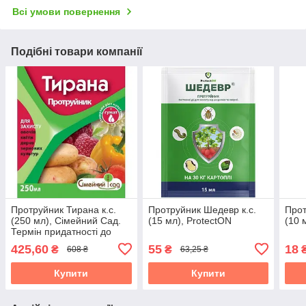
Всі умови повернення
Подібні товари компанії
Протруйник Тирана к.с.
Протруйник Шедевр к.с.
Прот
(250 мл), Сімейний Сад.
(15 мл), ProtectON
(10 
Термін придатності до
30.09.2026
425,60
55
18
₴
₴
608 ₴
63,25 ₴
Купити
Купити