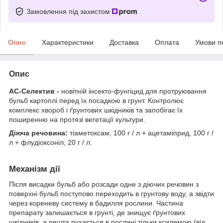
Замовлення під захистом
Опис
Характеристики
Доставка
Оплата
Умови п
Опис
АС-Селектив
-
новітній інсекто-фунгіцид для протруювання
бульб картоплі перед їх посадкою в грунт. Контролює
комплекс хвороб і ґрунтових шкідників та запобігає їх
поширенню на протязі вегетації культури.
Діюча речовина:
тіаметоксам, 100 г / л + ацетаміприд, 100 г /
л + флудіоксоніл, 20 г / л.
Механізм дії
Після висадки бульб або розсади одне з діючих речовин з
поверхні бульб поступово переходить в грунтову воду, а звідти
через кореневу систему в бадилля рослини. Частина
препарату залишається в грунті, де знищує ґрунтових
шкідників, а решта рухається в рослині тільки ксилемою (від