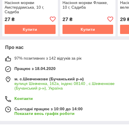
Насіння моркви
Насіння моркви Флакке,
Насі
Амстердамська, 10 г,
10 г, Садиба
веле
Садиба
27
27
29
₴
₴
Купити
Купити
Про нас
97% позитивних з 142 відгуків за рік
Працює з 18.04.2020
м. с.Шевченкове (Бучанський р-н)
вулиця Шевченка, 162а, індекс 08140 , с.Шевченкове
(Бучанський р-н), Україна
Контакти
Сьогодні працює з 10:00 до 14:00
Показати весь графік роботи