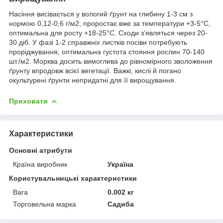
Насіння висівається у вологий ґрунт на глибину 1-3 см з
нормою 0,12-0,6 г/м
2
, проростає вже за температури +3-5°С,
оптимальна для росту +18-25°С. Сходи з’являться через 20-
30 діб. У фазі 1-2 справжніх листків посіви потребують
проріджування, оптимальна густота стояння рослин 70-140
шт./м
2
. Морква досить вимоглива до рівномірного зволоження
ґрунту впродовж всієї вегетації. Важкі, кислі й погано
окультурені ґрунти непридатні для її вирощування.
Приховати
Характеристики
Основні атрибути
Країна виробник
Україна
Користувальницькі характеристики
Вага
0.002 кг
Торговельна марка
Садиба