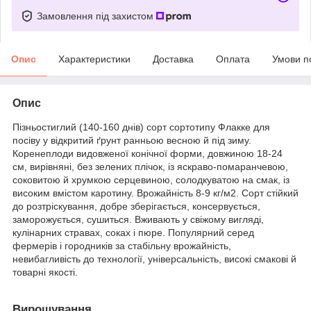
Замовлення під захистом
Опис
Характеристики
Доставка
Оплата
Умови п
Опис
Пізньостиглий (140-160 днів) сорт сортотипу Флакке для
посіву у відкритий ґрунт ранньою весною й під зиму.
Коренеплоди видовженої конічної форми, довжиною 18-24
см, вирівняні, без зелених плічок, із яскраво-помаранчевою,
соковитою й хрумкою серцевиною, солодкуватою на смак, із
високим вмістом каротину. Врожайність 8-9 кг/м
2
. Сорт стійкий
до розтріскування, добре зберігається, консервується,
заморожується, сушиться. Вживають у свіжому вигляді,
кулінарних стравах, соках і пюре. Популярний серед
фермерів і городників за стабільну врожайність,
невибагливість до технології, універсальність, високі смакові й
товарні якості.
Вирощування