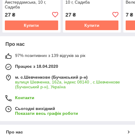
Амстердамська, 10 г,
10 г, Садиба
Веле
Садиба
27
27
7
₴
₴
₴
Купити
Купити
Про нас
97% позитивних з 139 відгуків за рік
Працює з 18.04.2020
м. с.Шевченкове (Бучанський р-н)
вулиця Шевченка, 162а, індекс 08140 , с.Шевченкове
(Бучанський р-н), Україна
Контакти
Сьогодні вихідний
Показати весь графік роботи
Про нас