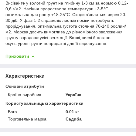
Висівайте у вологий ґрунт на глибину 1-3 см за нормою 0,12-
0,6 г/м
2
. Насіння проростає за температури +3-5°С,
оптимальна для росту +18-25°С. Сходи з’являться через 20-
30 діб. У фазі 1-2 справжніх листків посіви потребують
проріджування, оптимальна густота стояння 70-140 рослин/
м
2
. Морква досить вимоглива до рівномірного зволоження
ґрунту впродовж усієї вегетації. Важкі, кислі й погано
окультурені ґрунти непридатні для її вирощування.
Приховати
Характеристики
Основні атрибути
Країна виробник
Україна
Користувальницькі характеристики
Вага
0.01 кг
Торговельна марка
Садиба