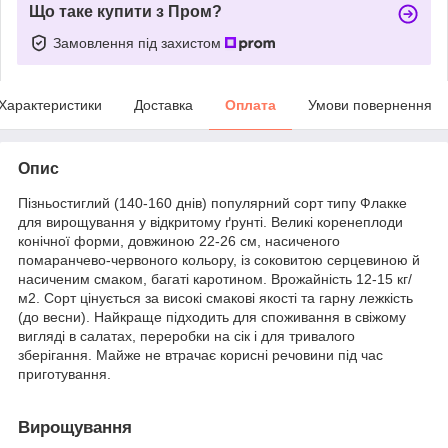
Що таке купити з Пром?
Замовлення під захистом
Характеристики
Доставка
Оплата
Умови повернення
Опис
Пізньостиглий (140-160 днів) популярний сорт типу Флакке
для вирощування у відкритому ґрунті. Великі коренеплоди
конічної форми, довжиною 22-26 см, насиченого
помаранчево-червоного кольору, із соковитою серцевиною й
насиченим смаком, багаті каротином. Врожайність 12-15 кг/
м
2
. Сорт цінується за високі смакові якості та гарну лежкість
(до весни). Найкраще підходить для споживання в свіжому
вигляді в салатах, переробки на сік і для тривалого
зберігання. Майже не втрачає корисні речовини під час
приготування.
Вирощування