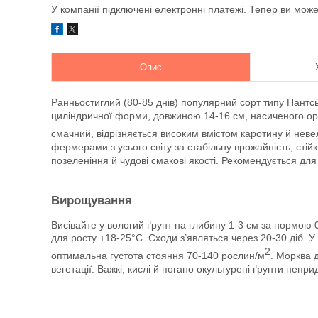
У компанії підключені електронні платежі. Тепер ви мож
Опис
Ранньостиглий (80-85 днів) популярний сорт типу Нантсь
циліндричної форми, довжиною 14-16 см, насиченого ор
смачний, відрізняється високим вмістом каротину й нев
фермерами з усього світу за стабільну врожайність, стій
позеленіння й чудові смакові якості. Рекомендується для
Вирощування
Висівайте у вологий ґрунт на глибину 1-3 см за нормою 0
для росту +18-25°С. Сходи з’являться через 20-30 діб. У
2
оптимальна густота стояння 70-140 рослин/м
. Морква 
вегетації. Важкі, кислі й погано окультурені ґрунти непр