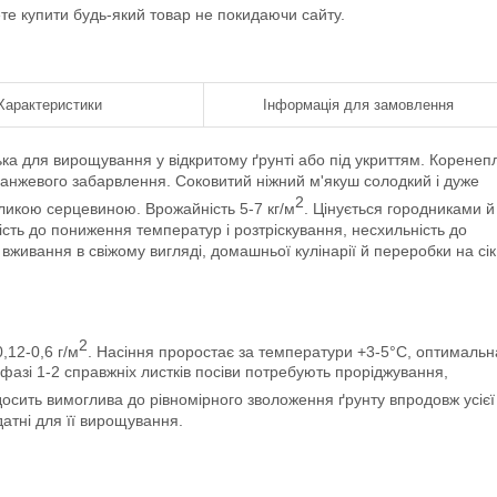
ете купити будь-який товар не покидаючи сайту.
Характеристики
Інформація для замовлення
ка для вирощування у відкритому ґрунті або під укриттям. Коренеп
анжевого забарвлення. Соковитий ніжний м'якуш солодкий і дуже
2
еликою серцевиною. Врожайність 5-7 кг/м
. Цінується городниками й
кість до пониження температур і розтріскування, несхильність до
 вживання в свіжому вигляді, домашньої кулінарії й переробки на сік
2
,12-0,6 г/м
. Насіння проростає за температури +3-5°С, оптимальн
 фазі 1-2 справжніх листків посіви потребують проріджування,
досить вимоглива до рівномірного зволоження ґрунту впродовж усієї
идатні для її вирощування.