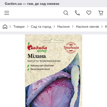
Garden.ua — там, де сад оживає
Товари
Сад та город
Насіння
Насіння овочів
К