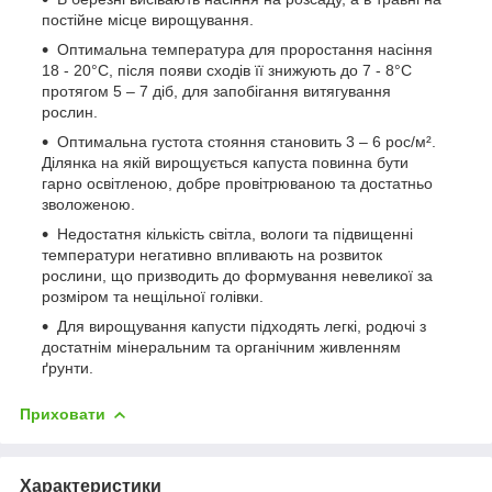
постійне місце вирощування.
Оптимальна температура для проростання насіння
18 - 20°С, після появи сходів її знижують до 7 - 8°С
протягом 5 – 7 діб, для запобігання витягування
рослин.
Оптимальна густота стояння становить 3 – 6 рос/м².
Ділянка на якій вирощується капуста повинна бути
гарно освітленою, добре провітрюваною та достатньо
зволоженою.
Недостатня кількість світла, вологи та підвищенні
температури негативно впливають на розвиток
рослини, що призводить до формування невеликої за
розміром та нещільної голівки.
Для вирощування капусти підходять легкі, родючі з
достатнім мінеральним та органічним живленням
ґрунти.
Приховати
Характеристики