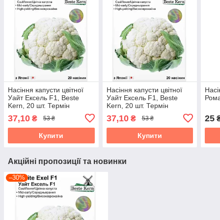
Насіння капусти цвітної
Насіння капусти цвітної
Насі
Уайт Ексель F1, Beste
Уайт Ексель F1, Beste
Рома
Kern, 20 шт. Термін
Kern, 20 шт. Термін
придатності до 31.10.2026
придатності до 31.10.2026
37,10
37,10
25
₴
₴
53 ₴
53 ₴
Купити
Купити
Акційні пропозиції та новинки
–30%