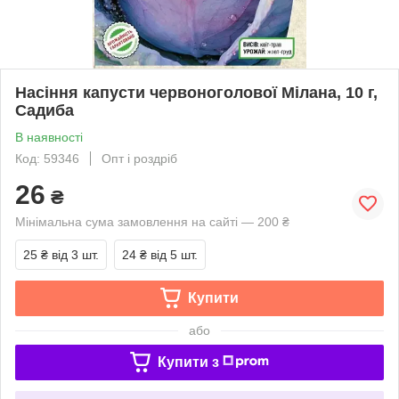
Насіння капусти червоноголової Мілана, 10 г,
Садиба
В наявності
Код: 59346
Опт і роздріб
26
₴
Мінімальна сума замовлення на сайті — 200 ₴
25 ₴
від 3 шт.
24 ₴
від 5 шт.
Купити
або
Купити з