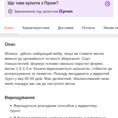
Що таке купити з Пром?
Замовлення під захистом
Опис
Характеристики
Доставка
Оплата
Умови п
Опис
Мілана - дійсно найкращий вибір, якщо ви ставите високі
вимоги до урожайності та якості зберігання. Сорт
пізньостиглий, формує головки овально-округлої форми,
вагою 1,5-2,3 кг. Качани відзначаються щільністю, стійкістю до
розтріскування та лежкістю. Розсаду висаджують у відкритий
ґрунт у віці 45-50 днів. Має делікатний, збалансований смак,
яким порадує вас аж до наступної весни.
Вирощування
Вирощується розсадним способом у відкритому
ґрунті.
В березні висівають насіння на розсаду, а в травні на