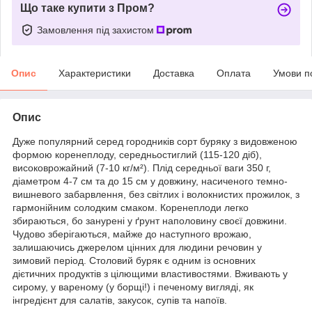
Що таке купити з Пром?
Замовлення під захистом
Опис
Характеристики
Доставка
Оплата
Умови п
Опис
Дуже популярний серед городників сорт буряку з видовженою
формою коренеплоду, середньостиглий (115-120 діб),
високоврожайний (7-10 кг/м²). Плід середньої ваги 350 г,
діаметром 4-7 см та до 15 см у довжину, насиченого темно-
вишневого забарвлення, без світлих і волокнистих прожилок, з
гармонійним солодким смаком. Коренеплоди легко
збираються, бо занурені у ґрунт наполовину своєї довжини.
Чудово зберігаються, майже до наступного врожаю,
залишаючись джерелом цінних для людини речовин у
зимовий період. Столовий буряк є одним із основних
дієтичних продуктів з цілющими властивостями. Вживають у
сирому, у вареному (у борщі!) і печеному вигляді, як
інгредієнт для салатів, закусок, супів та напоїв.