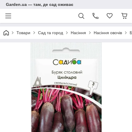
Garden.ua — там, де сад оживає
Товари
Сад та город
Насіння
Насіння овочів
Б