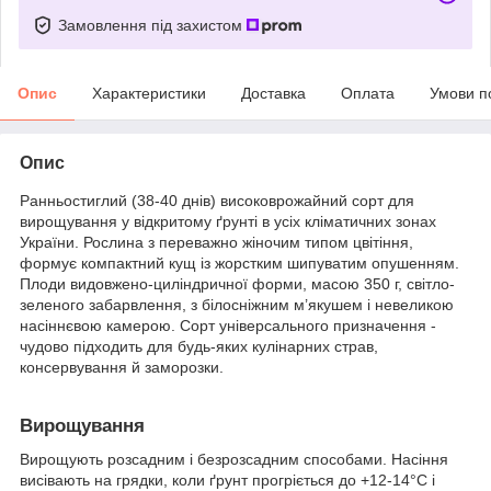
Замовлення під захистом
Опис
Характеристики
Доставка
Оплата
Умови п
Опис
Ранньостиглий (38-40 днів) високоврожайний сорт для
вирощування у відкритому ґрунті в усіх кліматичних зонах
України. Рослина з переважно жіночим типом цвітіння,
формує компактний кущ із жорстким шипуватим опушенням.
Плоди видовжено-циліндричної форми, масою 350 г, світло-
зеленого забарвлення, з білосніжним м’якушем і невеликою
насіннєвою камерою. Сорт універсального призначення -
чудово підходить для будь-яких кулінарних страв,
консервування й заморозки.
Вирощування
Вирощують розсадним і безрозсадним способами. Насіння
висівають на грядки, коли ґрунт прогріється до +12-14°С і