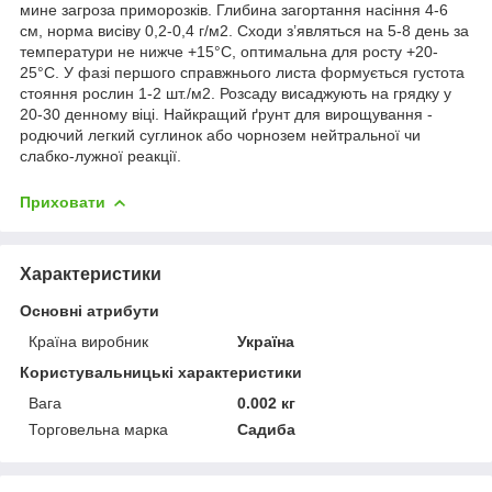
мине загроза приморозків. Глибина загортання насіння 4-6
см, норма висіву 0,2-0,4 г/м
2
. Сходи з’являться на 5-8 день за
температури не нижче +15°С, оптимальна для росту +20-
25°C. У фазі першого справжнього листа формується густота
стояння рослин 1-2 шт./м
2
. Розсаду висаджують на грядку у
20-30 денному віці. Найкращий ґрунт для вирощування -
родючий легкий суглинок або чорнозем нейтральної чи
слабко-лужної реакції.
Приховати
Характеристики
Основні атрибути
Країна виробник
Україна
Користувальницькі характеристики
Вага
0.002 кг
Торговельна марка
Садиба