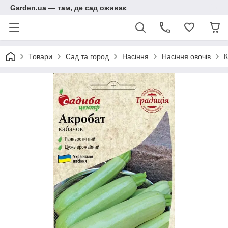
Garden.ua — там, де сад оживає
Товари
Сад та город
Насіння
Насіння овочів
К