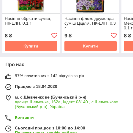
Насіння обрієтти суміш,
Насіння флокс друмонда
Насі
НК-ЕЛІТ, 0.1 г
суміш Ціцілія, НК-ЕЛІТ, 0.3
Мекс
г
0.1 г
8
9
8
₴
₴
₴
Купити
Купити
Про нас
97% позитивних з 142 відгуків за рік
Працює з 18.04.2020
м. с.Шевченкове (Бучанський р-н)
вулиця Шевченка, 162а, індекс 08140 , с.Шевченкове
(Бучанський р-н), Україна
Контакти
Сьогодні працює з 10:00 до 14:00
Показати весь графік роботи