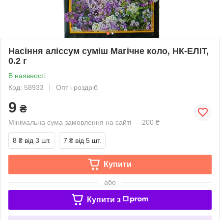
Насіння аліссум суміш Магічне коло, НК-ЕЛІТ,
0.2 г
В наявності
Код: 58933
Опт і роздріб
9
₴
Мінімальна сума замовлення на сайті — 200 ₴
8 ₴
від 3 шт.
7 ₴
від 5 шт.
Купити
або
Купити з