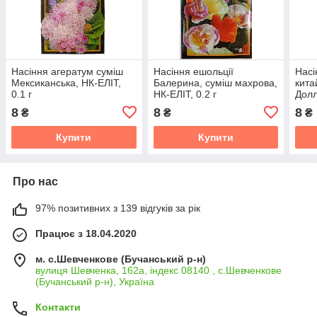
Насіння агератум суміш
Насіння ешольції
Насі
Мексиканська, НК-ЕЛІТ,
Балерина, суміш махрова,
кита
0.1 г
НК-ЕЛІТ, 0.2 г
Долл
ЕЛІТ,
8
8
8
₴
₴
₴
Купити
Купити
Про нас
97% позитивних з 139 відгуків за рік
Працює з 18.04.2020
м. с.Шевченкове (Бучанський р-н)
вулиця Шевченка, 162а, індекс 08140 , с.Шевченкове
(Бучанський р-н), Україна
Контакти