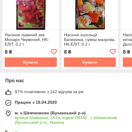
Насіння львиний зев
Насіння ешольції
Насі
Монарх Червоний, НК-
Балерина, суміш махрова,
кита
ЕЛІТ, 0.2 г
НК-ЕЛІТ, 0.2 г
Долл
ЕЛІТ,
8
8
8
₴
₴
₴
Купити
Купити
Про нас
97% позитивних з 142 відгуків за рік
Працює з 18.04.2020
м. с.Шевченкове (Бучанський р-н)
вулиця Шевченка, 162а, індекс 08140 , с.Шевченкове
(Бучанський р-н), Україна