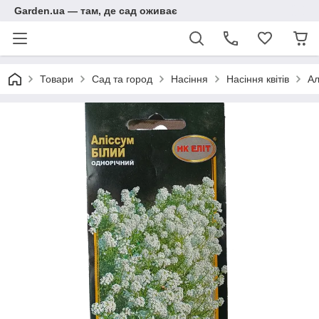
Garden.ua — там, де сад оживає
Товари
Сад та город
Насіння
Насіння квітів
Ал