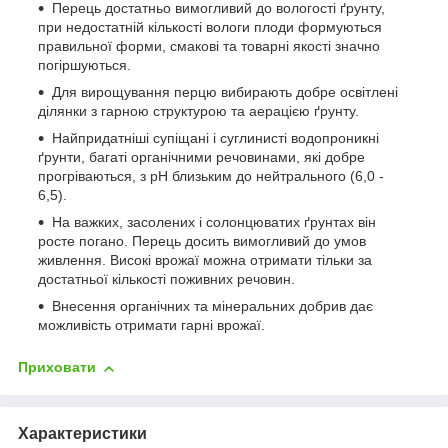
Перець достатньо вимогливий до вологості ґрунту,
при недостатній кількості вологи плоди формуються
правильної форми, смакові та товарні якості значно
погіршуються.
Для вирощування перцю вибирають добре освітлені
ділянки з гарною структурою та аерацією ґрунту.
Найпридатніші супіщані і суглинисті водопроникні
ґрунти, багаті органічними речовинами, які добре
прогріваються, з pН близьким до нейтрального (6,0 -
6,5).
На важких, засолених і солонцюватих ґрунтах він
росте погано. Перець досить вимогливий до умов
живлення. Високі врожаї можна отримати тільки за
достатньої кількості поживних речовин.
Внесення органічних та мінеральних добрив дає
можливість отримати гарні врожаї.
Приховати
Характеристики