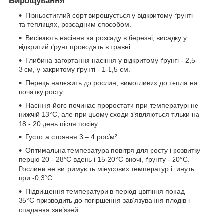
Вирощування
Пізньостиглий сорт вирощується у відкритому ґрунті
та теплицях, розсадним способом.
Висівають насіння на розсаду в березні, висадку у
відкритий ґрунт проводять в травні.
Глибина загортання насіння у відкритому ґрунті - 2,5-
3 см, у закритому ґрунті - 1-1,5 см.
Перець належить до рослин, вимогливих до тепла на
початку росту.
Насіння його починає проростати при температурі не
нижчій 13°С, але при цьому сходи з’являються тільки на
18 - 20 день після посіву.
Густота стояння 3 – 4 рос/м².
Оптимальна температура повітря для росту і розвитку
перцю 20 - 28°С вдень і 15-20°С вночі, ґрунту - 20°С.
Рослини не витримують мінусових температур і гинуть
при -0,3°С.
Підвищення температури в період цвітіння понад
35°С призводить до погіршення зав’язування плодів і
опадання зав’язей.