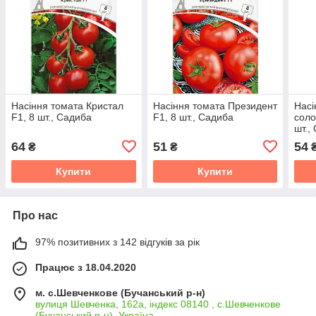
Насіння томата Кристал
Насіння томата Президент
Насі
F1, 8 шт., Садиба
F1, 8 шт., Садиба
соло
шт.,
64
51
54
₴
₴
Купити
Купити
Про нас
97% позитивних з 142 відгуків за рік
Працює з 18.04.2020
м. с.Шевченкове (Бучанський р-н)
вулиця Шевченка, 162а, індекс 08140 , с.Шевченкове
(Бучанський р-н), Україна