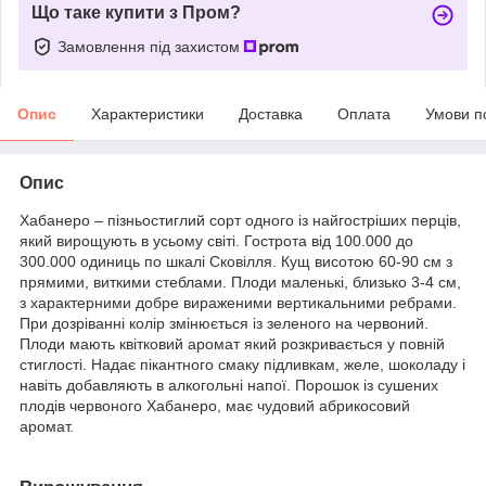
Що таке купити з Пром?
Замовлення під захистом
Опис
Характеристики
Доставка
Оплата
Умови п
Опис
Хабанеро – пізньостиглий сорт одного із найгостріших перців,
який вирощують в усьому світі. Гострота від 100.000 до
300.000 одиниць по шкалі Сковілля. Кущ висотою 60-90 см з
прямими, виткими стеблами. Плоди маленькі, близько 3-4 см,
з характерними добре вираженими вертикальними ребрами.
При дозріванні колір змінюється із зеленого на червоний.
Плоди мають квітковий аромат який розкривається у повній
стиглості. Надає пікантного смаку підливкам, желе, шоколаду і
навіть добавляють в алкогольні напої. Порошок із сушених
плодів червоного Хабанеро, має чудовий абрикосовий
аромат.