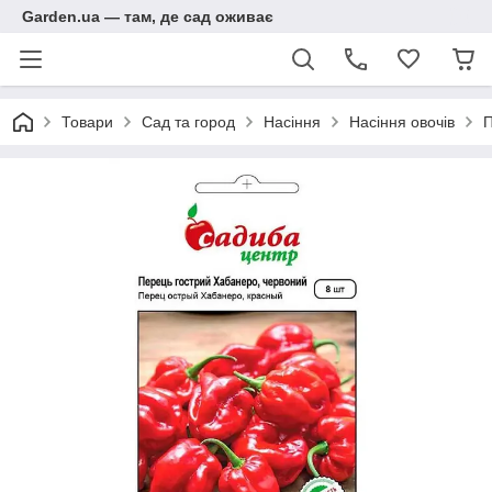
Garden.ua — там, де сад оживає
Товари
Сад та город
Насіння
Насіння овочів
П