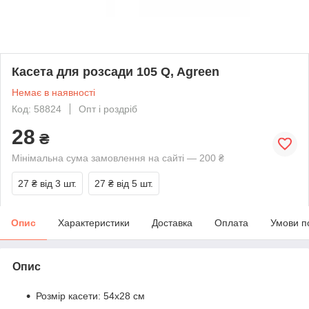
Касета для розсади 105 Q, Agreen
Немає в наявності
Код: 58824
Опт і роздріб
28
₴
Мінімальна сума замовлення на сайті — 200 ₴
27 ₴
від 3 шт.
27 ₴
від 5 шт.
Опис
Характеристики
Доставка
Оплата
Умови п
Опис
Розмір касети: 54х28 см