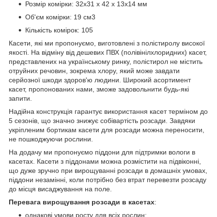
Розмір комірки: 32х31 х 42 х 13х14 мм
Об'єм комірки: 19 см3
Кількість комірок: 105
Касети, які ми пропонуємо, виготовлені з полістиролу високої
якості. На відміну від дешевих ПВХ (полівінілхлоридних) касет,
представлених на українському ринку, полістирол не містить
отруйних речовин, зокрема хлору, який може завдати
серйозної шкоди здоров'ю людини. Широкий асортимент
касет, пропонованих нами, зможе задовольнити будь-які
запити.
Надійна конструкція гарантує використання касет терміном до
5 сезонів, що значно знижує собівартість розсади. Завдяки
укріпленим бортикам касети для розсади можна переносити,
не пошкоджуючи рослини.
На додачу ми пропонуємо піддони для підтримки вологи в
касетах. Касети з піддонами можна розмістити на підвіконні,
що дуже зручно при вирощуванні розсади в домашніх умовах,
піддони незамінні, коли потрібно без втрат перевезти розсаду
до місця висаджування на поле.
Перевага вирощування розсади
в касетах
:
однакові умови росту для всіх рослин;