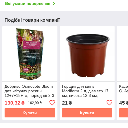
Всі умови повернення
Подібні товари компанії
Добриво Osmocote Bloom
Горщик для квітів
Касе
для квітучих рослин
Мodiform 2 л, діаметр 17
Q, A
12+7+18+Te, період дії 2-3
см, висота 12,8 см,
м, 200 гр, ICL
теракотового кольору
130,32
21
45
₴
₴
162,90 ₴
(круглий)
Купити
Купити