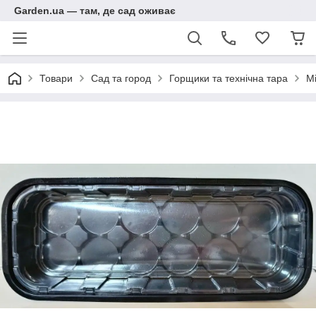
Garden.ua — там, де сад оживає
Товари
Сад та город
Горщики та технічна тара
М