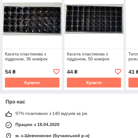
Касета пластикова з
Касета пластикова з
Тепл
піддоном, 36 комірок
піддоном, 50 комірок
розс
54
44
41
₴
₴
Купити
Купити
Про нас
97% позитивних з 140 відгуків за рік
Працює з 18.04.2020
м. с.Шевченкове (Бучанський р-н)