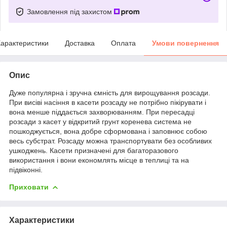
Замовлення під захистом
арактеристики
Доставка
Оплата
Умови повернення
Опис
Дуже популярна і зручна ємність для вирощування розсади.
При висіві насіння в касети розсаду не потрібно пікірувати і
вона менше піддається захворюванням. При пересадці
розсади з касет у відкритий грунт коренева система не
пошкоджується, вона добре сформована і заповнює собою
весь субстрат. Розсаду можна транспортувати без особливих
ушкоджень. Касети призначені для багаторазового
використання і вони економлять місце в теплиці та на
підвіконні.
Приховати
Характеристики