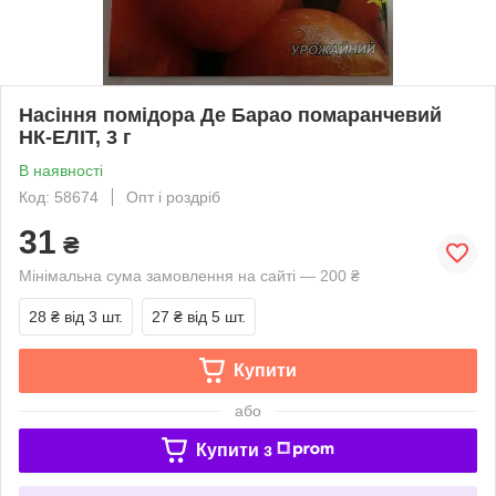
Насіння помідора Де Барао помаранчевий
НК-ЕЛІТ, 3 г
В наявності
Код: 58674
Опт і роздріб
31
₴
Мінімальна сума замовлення на сайті — 200 ₴
28 ₴
від 3 шт.
27 ₴
від 5 шт.
Купити
або
Купити з