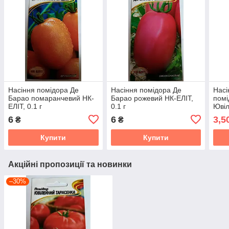
Насіння помідора Де
Насіння помідора Де
Насі
Барао помаранчевий НК-
Барао рожевий НК-ЕЛІТ,
помі
ЕЛІТ, 0.1 г
0.1 г
Ювіл
Терм
6
6
3,5
₴
₴
31.1
Купити
Купити
Акційні пропозиції та новинки
–30%