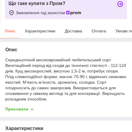
Що таке купити з Пром?
Замовлення під захистом
Опис
Характеристики
Доставка
Оплата
Умови п
Опис
Середньопізній високоврожайний любительський сорт.
Вегетаційний період від сходів до технічної стиглості - 112-124
днів. Кущ високорослий, висотою 1,5-2 м, потребує опори.
Плід сливоподібної форми, масою 70-90 г, відмінних смакових
якостей. М’якоть м’ясиста, ароматна, солодка. Сорт
плодоносить до самих заморозків. Використовується для
споживання у свіжому вигляді та для консервації. Вирощують
розсадним способом.
Приховати
Характеристики