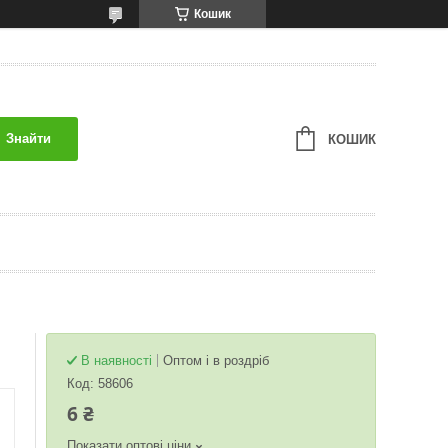
Кошик
Знайти
КОШИК
В наявності
Оптом і в роздріб
Код:
58606
6 ₴
Показати оптові ціни