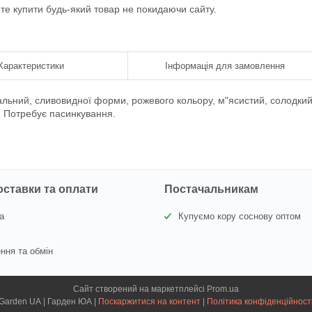
ете купити будь-який товар не покидаючи сайту.
Характеристики
Інформація для замовлення
вальний, сливовидної форми, рожевого кольору, м"ясистий, солодки
в. Потребує пасинкування.
оставки та оплати
Постачальникам
а
Купуємо кору соснову оптом
ння та обмін
Сайт створений на маркетплейсі
Prom.ua
Garden UA | Гарден ЮА |
Поскаржитися на контент
|
Політика конфіденційност