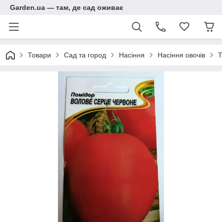
Garden.ua — там, де сад оживає
Товари
Сад та город
Насіння
Насіння овочів
Т