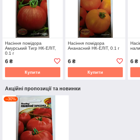
Насіння помідора
Насіння помідора
Насі
Амурський Тигр НК-ЕЛІТ,
Ананасний НК-ЕЛІТ, 0.1 г
нали
0.1 г
6
6
6
₴
₴
₴
Купити
Купити
Акційні пропозиції та новинки
–30%