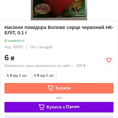
Насіння помідора Волове серце червоний НК-
ЕЛІТ, 0.1 г
В наявності
Код: 58597
Опт і роздріб
6
₴
Мінімальна сума замовлення на сайті — 200 ₴
6 ₴
від 3 шт.
6 ₴
від 5 шт.
Купити
або
Купити з