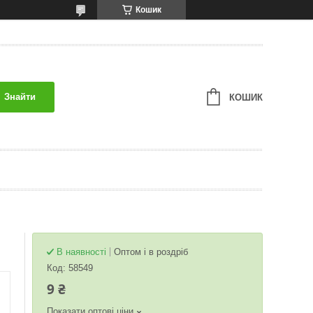
Кошик
Знайти
КОШИК
В наявності
Оптом і в роздріб
Код:
58549
9 ₴
Показати оптові ціни