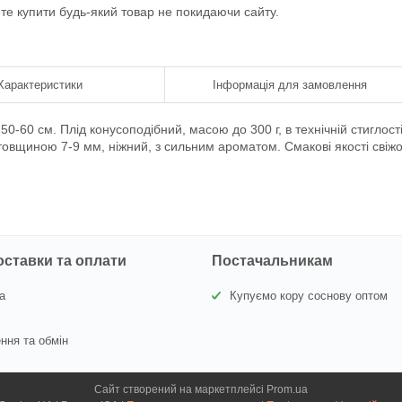
ете купити будь-який товар не покидаючи сайту.
Характеристики
Інформація для замовлення
-60 см. Плід конусоподібний, масою до 300 г, в технічній стиглості
товщиною 7-9 мм, ніжний, з сильним ароматом. Смакові якості свіжої
оставки та оплати
Постачальникам
а
Купуємо кору соснову оптом
ння та обмін
Сайт створений на маркетплейсі
Prom.ua