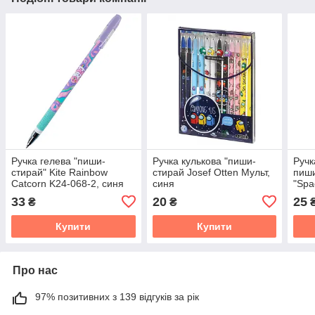
Ручка гелева "пиши-
Ручка кулькова "пиши-
Ручк
стирай" Kite Rainbow
стирай Josef Otten Мульт,
пиш
Catcorn K24-068-2, синя
синя
"Spa
33
20
25
₴
₴
Купити
Купити
Про нас
97% позитивних з 139 відгуків за рік