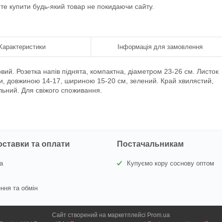
ете купити будь-який товар не покидаючи сайту.
Характеристики
Інформація для замовлення
овий. Розетка напів піднята, компактна, діаметром 23-26 см. Листок
и, довжиною 14-17, шириною 15-20 см, зелений. Край хвилястий,
льний. Для свіжого споживання.
оставки та оплати
Постачальникам
а
Купуємо кору соснову оптом
ння та обмін
Сайт створений на маркетплейсі
Prom.ua