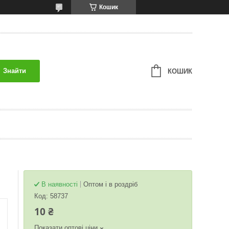
Кошик
Знайти
КОШИК
В наявності
Оптом і в роздріб
Код:
58737
10 ₴
Показати оптові ціни