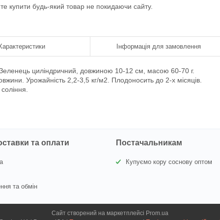
ете купити будь-який товар не покидаючи сайту.
Характеристики
Інформація для замовлення
 Зеленець циліндричний, довжиною 10-12 см, масою 60-70 г.
вжини. Урожайність 2,2-3,5 кг/м2. Плодоносить до 2-х місяців.
 соління.
оставки та оплати
Постачальникам
а
Купуємо кору соснову оптом
ння та обмін
Сайт створений на маркетплейсі
Prom.ua