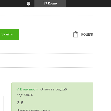
Кошик
Знайти
КОШИК
В наявності
Оптом і в роздріб
Код:
58426
7 ₴
Показати оптові ціни