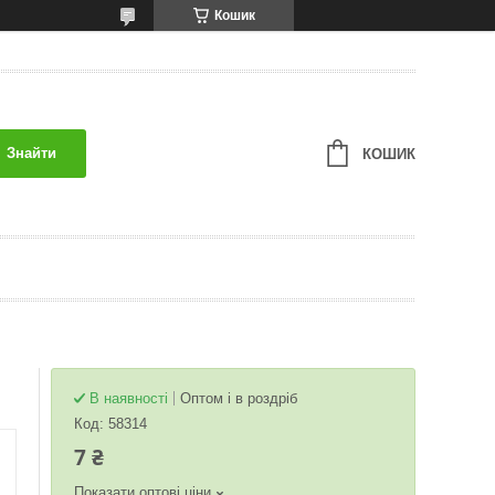
Кошик
Знайти
КОШИК
В наявності
Оптом і в роздріб
Код:
58314
7 ₴
Показати оптові ціни