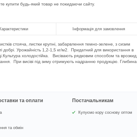
ете купити будь-який товар не покидаючи сайту.
Характеристики
Інформація для замовлення
истків стояча, листки крупні, забарвлення темно-зелене, з сизим
ті добрі. Урожайність 1,2-1,5 кг/м2. Придатний для використання в
.Культура холодостійка. Висівають рядковим способом та врозкид,
вання. При висіві під зиму отримують надранню продукцію. Глибина
оставки та оплати
Постачальникам
а
Купуємо кору соснову оптом
ння та обмін