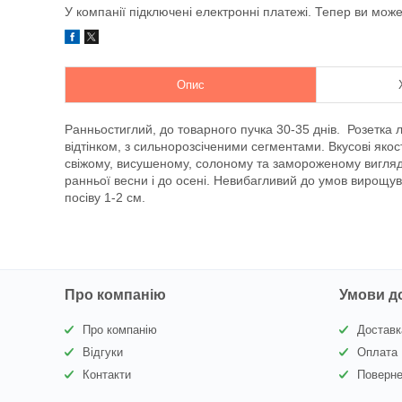
У компанії підключені електронні платежі. Тепер ви мож
Опис
Ранньостиглий, до товарного пучка 30-35 днів. Розетка л
відтінком, з сильнорозсіченими сегментами. Вкусові якос
свіжому, висушеному, солоному та замороженому вигляді
ранньої весни і до осені. Невибагливий до умов вирощу
посіву 1-2 см.
Про компанію
Умови д
Про компанію
Доставк
Відгуки
Оплата
Контакти
Поверне